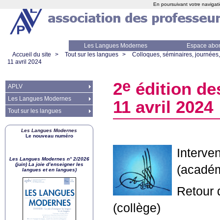
En poursuivant votre navigati
Les Langues Modernes
Espace abo
Accueil du site
>
Tout sur les langues
>
Colloques, séminaires, journées,
11 avril 2024
e
2
édition de
APLV
Les Langues Modernes
11 avril 2024
Tout sur les langues
Les Langues Modernes
Le nouveau numéro
Interve
Les Langues Modernes n° 2/2026
(juin) La joie d’enseigner les
(académ
langues et en langues)
Retour 
(collège)