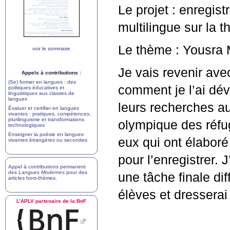
Le projet : enregis
multilingue sur la
Le thème : Yousra 
voir le sommaire
Je vais revenir ave
Appels à contributions :
(Se) former en langues : des
comment je l’ai dév
politiques éducatives et
linguistiques aux classes de
langues
leurs recherches au
Évaluer et certifier en langues
vivantes : pratiques, compétences,
plurilinguisme et transformations
olympique des réfu
technologiques
Enseigner la poésie en langues
eux qui ont élaboré 
vivantes étrangères ou secondes
pour l’enregistrer.
Appel à contributions permanent
des
Langues Modernes
pour des
une tâche finale dif
articles hors-thèmes
.
élèves et dresserai 
L’
APLV
partenaire de la BnF