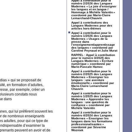
Appel à contribution pour le
numéro 2/2026 des Langues
Modernes «
La joie d’enseigner
les langues et en langue /
Hommage à Michèle Valentin
»
coordonné par Marie-Claire
Lemarchand-Chauvin
Appel à contributions des
Langues Modernes pour des
articles hors-thèmes
Appel à contribution pour le
numéro 1/2026 des Langues
Modernes «
Usages de la
presse dans
l’enseignement/apprentissage
des langues
» coordonné par
Caroline Peynaud et Julie Murat
RAPPEL
: Appel à contribution
pour le numéro 3/2025 des
Langues Modernes «
Écriture
numérique
» coordonné par
Marie-Pascale Hamez
Appel à contribution pour le
numéro 2/2025 des Langues
Modernes «
Enseigner les
édias
» qui se proposait de
langues : une aventure
émotionnelle
» coordonné par
ité, en formation d’adultes,
Marie-Claire Lemarchand
Chauvin
esse, par exemple, créer un
Appel à contribution pour le
plusieurs constats nous
numéro 1/2025 des Langues
sse dans
Modernes «
Apprendre les
langues : une question de
confiance
» coordonné par
Michèle Valentin
unes, qui lui préfèrent souvent les
Appel à contribution pour le
numéro 4/2024 des Langues
our de nombreux enseignants
Modernes «
Enseigner les
es adultes, pour qui ce type de
langues dans les formations
professionnalisantes
»
c indispensable d’examiner la
coordonné par Séverine
prenants peuvent en avoir et de
Wozniak