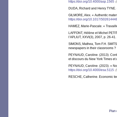
https://doi.org/10.4000/asp.1565
DUDA
, Richard and Henry
TYNE
.
GILMORE
, Alex. «
Authentic mater
https://doi.org/10.1017/S026144
HAMEZ
, Marie-Pascale. «
Travaill
LAFFONT
, Hélène et Michel
PETIT
l’
APLIUT
,
XXVI
(3), 2007, p. 26-41.
SIMONS
, Mathea, Tom
F.H.
SMITS
newspapers in their classrooms
?
PEYNAUD
, Caroline. (2013). Con
et discours du New York Times et 
PEYNAUD
, Caroline. (2023). «
No
https://doi.org/10.4000/esa.5115
RESCHE
, Catherine. Economic te
Plan 