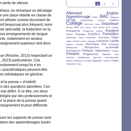
n perte de vitesse.
1
2
3
périeur, on remarque un décalage
Allemand
Anglais
26/36
28/36
e une place réduite en classe de
BAC
Apprentissage
27/36
4/36
33/36
2/36
Arabe
Bilinguisme
ement utilisée comme document de
CECRL
15/36
7/36
6/36
12/36
Cinéma
Certifications
Chinois
Collège
36/36
5/36
2/36
24/36
Didactique
pport beaucoup plus fréquent, voire
Concours
Culture
2/36
6/36
2/36
2/36
7/36
3/36
DNB
Écrit
Diversité
Droits d’auteur
École inclusive
Enquêtes
 spécialité, la traduction ou la
10/36
2/36
21/36
Espagnol
Enseignement
Enseignement supérieur
breux enseignements de langue
Formation
6/36
10/36
16/36
25/36
FLE/FLS
Évaluation
Études
6/36
2/36
4/36
6/36
11/36
Italien
nants, notamment en secteur
Grammaire
Inspection
Interculturel
Hébreu
2/36
7/36
3/36
2/36
12/36
18/36
Lycée
Littérature
Lecture
Langue
Lexique
Linguistique
enseignement supérieur doit donc
2/36
2/36
12/36
11/36
Numérique
Oral
Pédagogie
Médiation
Motivation
5/36
14/36
Perspective actionnelle
différenciée
10/36
12/36
3/36
Politiques linguistiques
Plurilinguisme
Portugais
Primaire
24/36
11/36
7/36
3/36
Programmes
Rapports
ngue (Resche, 2013) respectant un
Santé
5/36
5/36
Sections européennes
Sections internationales
, 2023) particulières. Ces
3/36
7/36
4/36
8/36
2/36
9/36
Supérieur
Théâtre
Séquence
Société
Sélection
Télévision
7/36
2/36
, notamment lorsqu’ils n’en
Traduction
Vidéo
 caractéristiques peuvent être
urs médiatiques en général.
 et la presse «
d’intérêt
istes des questions abordées. Ces
mal défini. À ce titre, ces deux
 rédigée par des professionnels et
r la place de la presse grand
nseignement et pour différents
ure les supports de presse sont-
s dans des apprentissages basés