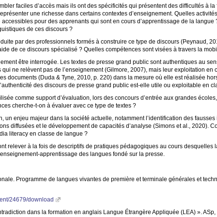
er faciles d’accès mais ils ont des spécificités qui présentent des difficultés à la fo
 représenter une richesse dans certains contextes d’enseignement. Quelles activité
e accessibles pour des apprenants qui sont en cours d’apprentissage de la langue
inguistiques de ces discours
?
oduite par des professionnels formés à construire ce type de discours (Peynaud, 201
aide de ce discours spécialisé
? Quelles compétences sont visées à travers la mobi
lement être interrogée. Les textes de presse grand public sont authentiques au sens
ns qui ne relèvent pas de l’enseignement (Gilmore, 2007), mais leur exploitation e
e ces documents (Duda & Tyne, 2010, p. 220) dans la mesure où elle est réalisée hors
’authenticité des discours de presse grand public est-elle utile ou exploitable en c
isée comme support d’évaluation, lors des concours d’entrée aux grandes écoles,
ces cherche-t-on à évaluer avec ce type de textes
?
, un enjeu majeur dans la société actuelle, notamment l’identification des fausses i
tions diffusées et le développement de capacités d’analyse (Simons et al., 2020). C
dia literacy en classe de langue
?
nt relever à la fois de descriptifs de pratiques pédagogiques au cours desquelles 
 l’enseignement-apprentissage des langues fondé sur la presse.
nationale. Programme de langues vivantes de première et terminale générales et te
ument/24679/download
ntradiction dans la formation en anglais Langue Étrangère Appliquée (
LEA
)
». ASp,