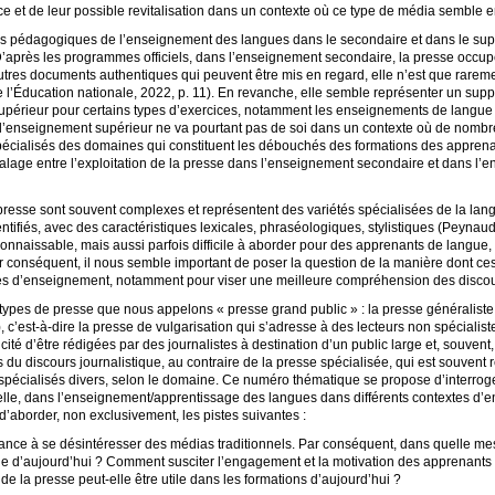
ce et de leur possible revitalisation dans un contexte où ce type de média semble e
es pédagogiques de l’enseignement des langues dans le secondaire et dans le su
 D’après les programmes officiels, dans l’enseignement secondaire, la presse occup
d’autres documents authentiques qui peuvent être mis en regard, elle n’est que rar
el de l’Éducation nationale, 2022, p. 11). En revanche, elle semble représenter un su
upérieur pour certains types d’exercices, notamment les enseignements de langue de
ns l’enseignement supérieur ne va pourtant pas de soi dans un contexte où de nom
 spécialisés des domaines qui constituent les débouchés des formations des appre
calage entre l’exploitation de la presse dans l’enseignement secondaire et dans l’
e presse sont souvent complexes et représentent des variétés spécialisées de la la
entifiés, avec des caractéristiques lexicales, phraséologiques, stylistiques (Peynaud
econnaissable, mais aussi parfois difficile à aborder pour des apprenants de langue
r conséquent, il nous semble important de poser la question de la manière dont ces
xtes d’enseignement, notamment pour viser une meilleure compréhension des disco
types de presse que nous appelons «
presse grand public
» : la presse généraliste
7), c’est-à-dire la presse de vulgarisation qui s’adresse à des lecteurs non spécial
cité d’être rédigées par des journalistes à destination d’un public large et, souvent, 
s du discours journalistique, au contraire de la presse spécialisée, qui est souvent
spécialisés divers, selon le domaine. Ce numéro thématique se propose d’interroge
uelle, dans l’enseignement/apprentissage des langues dans différents contextes d’e
d’aborder, non exclusivement, les pistes suivantes :
nce à se désintéresser des médias traditionnels. Par conséquent, dans quelle mes
de d’aujourd’hui
? Comment susciter l’engagement et la motivation des apprenant
 de la presse peut-elle être utile dans les formations d’aujourd’hui
?