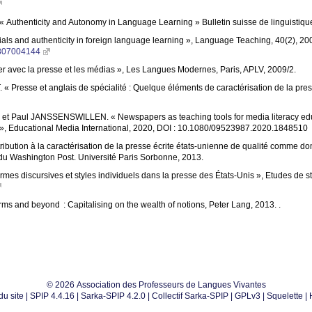
 «
Authenticity and Autonomy in Language Learning
» Bulletin suisse de linguistiq
ials and authenticity in foreign language learning
», Language Teaching, 40(2), 200
4807004144
er avec la presse et les médias
», Les Langues Modernes, Paris,
APLV
, 2009/2.
. «
Presse et anglais de spécialité : Quelque éléments de caractérisation de la pre
et Paul
JANSSENSWILLEN
. «
Newspapers as teaching tools for media literacy e
», Educational Media International, 2020,
DOI
: 10.1080/09523987.2020.1848510
tribution à la caractérisation de la presse écrite états-unienne de qualité comme do
du Washington Post. Université Paris Sorbonne, 2013.
rmes discursives et styles individuels dans la presse des États-Unis
», Etudes de st
rms and beyond : Capitalising on the wealth of notions, Peter Lang, 2013. .
© 2026 Association des Professeurs de Langues Vivantes
du site
|
SPIP 4.4.16
|
Sarka-SPIP 4.2.0
|
Collectif Sarka-SPIP
|
GPLv3
|
Squelette
|