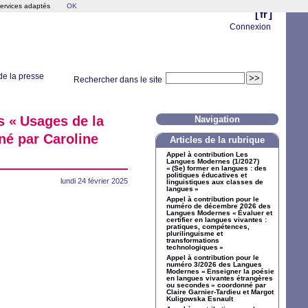
services adaptés
OK
[
fr
]
Connexion
e la presse
Rechercher dans le site
s «
Usages de la
Navigation
né par Caroline
Articles de la rubrique
Appel à contribution Les
Langues Modernes (1/2027)
«
(Se) former en langues : des
politiques éducatives et
lundi 24 février 2025
linguistiques aux classes de
langues
»
Appel à contribution pour le
numéro de décembre 2026 des
Langues Modernes «
Évaluer et
certifier en langues vivantes :
pratiques, compétences,
plurilinguisme et
transformations
technologiques
»
Appel à contribution pour le
numéro 3/2026 des Langues
Modernes «
Enseigner la poésie
en langues vivantes étrangères
ou secondes
» coordonné par
Claire Garnier-Tardieu et Margot
Kuligowska Esnault