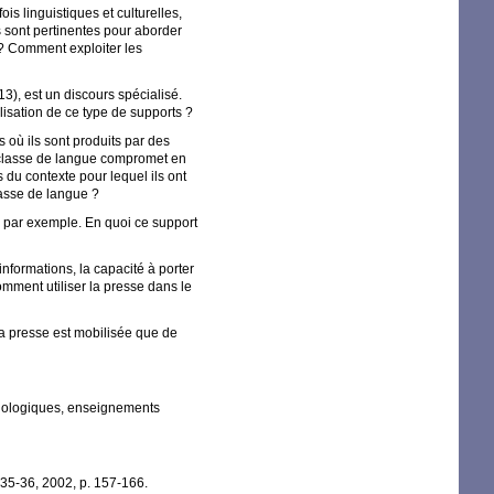
is linguistiques et culturelles,
s sont pertinentes pour aborder
? Comment exploiter les
3), est un discours spécialisé.
lisation de ce type de supports
?
 où ils sont produits par des
n classe de langue compromet en
 du contexte pour lequel ils ont
lasse de langue
?
 par exemple. En quoi ce support
nformations, la capacité à porter
omment utiliser la presse dans le
la presse est mobilisée que de
chnologiques, enseignements
 35-36, 2002, p. 157-166.