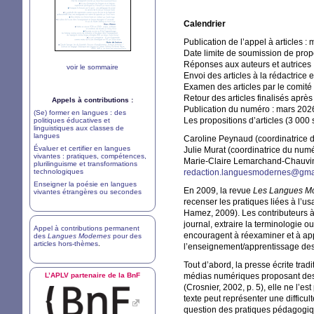
Calendrier
Publication de l’appel à articles :
Date limite de soumission de propos
Réponses aux auteurs et autrices :
voir le sommaire
Envoi des articles à la rédactrice e
Examen des articles par le comit
Retour des articles finalisés aprè
Appels à contributions :
Publication du numéro : mars 202
(Se) former en langues : des
Les propositions d’articles (3 000
politiques éducatives et
linguistiques aux classes de
langues
Caroline Peynaud (coordinatrice 
Évaluer et certifier en langues
Julie Murat (coordinatrice du numé
vivantes : pratiques, compétences,
Marie-Claire Lemarchand-Chauvin
plurilinguisme et transformations
technologiques
redaction.languesmodernes@gma
Enseigner la poésie en langues
En 2009, la revue
Les Langues M
vivantes étrangères ou secondes
recenser les pratiques liées à l’u
Hamez, 2009). Les contributeurs 
journal, extraire la terminologie 
Appel à contributions permanent
encouragent à réexaminer et à appr
des
Langues Modernes
pour des
articles hors-thèmes
.
l’enseignement/apprentissage des
Tout d’abord, la presse écrite trad
L’
APLV
partenaire de la BnF
médias numériques proposant des 
(Crosnier, 2002, p. 5), elle ne l’e
texte peut représenter une difficu
question des pratiques pédagogiqu