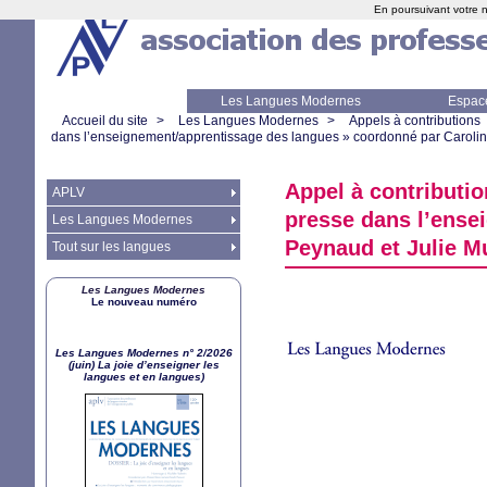
En poursuivant votre n
Les Langues Modernes
Espac
Accueil du site
>
Les Langues Modernes
>
Appels à contributions
dans l’enseignement/apprentissage des langues
» coordonné par Carolin
Appel à contributi
APLV
presse dans l’ense
Les Langues Modernes
Peynaud et Julie M
Tout sur les langues
Les Langues Modernes
Le nouveau numéro
Les Langues Modernes n° 2/2026
(juin) La joie d’enseigner les
langues et en langues)