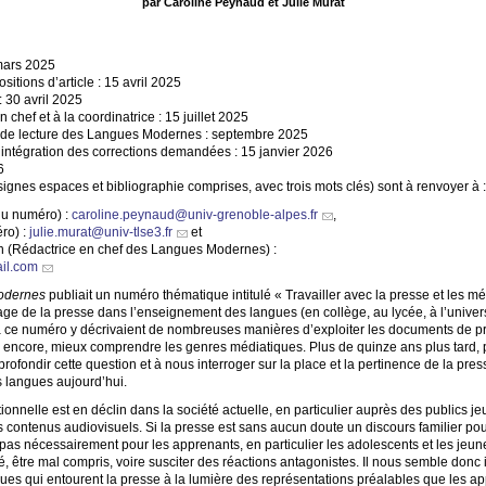
par Caroline Peynaud et Julie Murat
 mars 2025
itions d’article : 15 avril 2025
 30 avril 2025
n chef et à la coordinatrice : 15 juillet 2025
é de lecture des Langues Modernes : septembre 2025
s intégration des corrections demandées : 15 janvier 2026
6
 signes espaces et bibliographie comprises, avec trois mots clés) sont à renvoyer à :
du numéro) :
caroline.peynaud@univ-grenoble-alpes.fr
,
ro) :
julie.murat@univ-tlse3.fr
et
 (Rédactrice en chef des Langues Modernes) :
il.com
odernes
publiait un numéro thématique intitulé «
Travailler avec la presse et les m
sage de la presse dans l’enseignement des langues (en collège, au lycée, à l’univers
à ce numéro y décrivaient de nombreuses manières d’exploiter les documents de pr
ou encore, mieux comprendre les genres médiatiques. Plus de quinze ans plus tard, 
ofondir cette question et à nous interroger sur la place et la pertinence de la pre
 langues aujourd’hui.
itionnelle est en déclin dans la société actuelle, en particulier auprès des publics je
contenus audiovisuels. Si la presse est sans aucun doute un discours familier p
st pas nécessairement pour les apprenants, en particulier les adolescents et les jeun
lté, être mal compris, voire susciter des réactions antagonistes. Il nous semble don
es qui entourent la presse à la lumière des représentations préalables que les ap