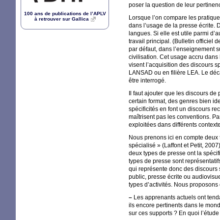
poser la question de leur pertinen
100 ans de publications de l’
APLV
Lorsque l’on compare les pratiqu
à retrouver sur Gallica
dans l’usage de la presse écrite.
langues. Si elle est utile parmi 
travail principal. (Bulletin offici
par défaut, dans l’enseignement s
civilisation. Cet usage accru da
visent l’acquisition des discours
LANSAD
ou en filière
LEA
. Le dé
être interrogé.
Il faut ajouter que les discours d
certain format, des genres bien id
spécificités en font un discours r
maîtrisent pas les conventions. Pa
exploitées dans différents conte
Nous prenons ici en compte deux 
spécialisé
» (Laffont et Petit, 200
deux types de presse ont la spécifi
types de presse sont représentatif
qui représente donc des discours 
public, presse écrite ou audiovis
types d’activités. Nous proposons 
–
Les apprenants actuels ont tenda
ils encore pertinents dans le mon
sur ces supports
? En quoi l’étude