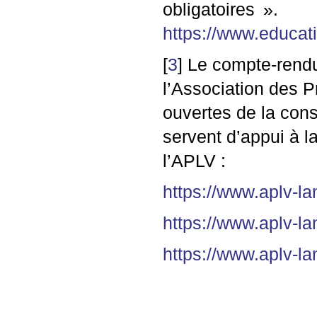
obligatoires
».
https://www.educat
[
3
]
Le compte-rendu
l’Association des 
ouvertes de la cons
servent d’appui à l
l’
APLV
:
https://www.aplv-l
https://www.aplv-l
https://www.aplv-l