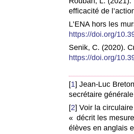
Rouban, L. (2021). 
efficacité de l’acti
L’
ENA
hors les mur
https://doi.org/10
Senik, C. (2020). C
https://doi.org/10.
[
1
]
Jean-Luc Breton
secrétaire générale
[
2
]
Voir la circulai
«
décrit les mesur
élèves en anglais e