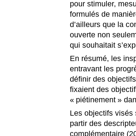
pour stimuler, mesur
formulés de manière
d’ailleurs que la c
ouverte non seulem
qui souhaitait s’exp
En résumé, les insp
entravant les progrè
définir des objecti
fixaient des object
«
piétinement
» dan
Les objectifs visé
partir des descript
complémentaire (202