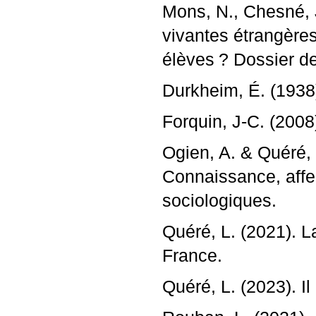
Mons, N., Chesné, J
vivantes étrangère
élèves
? Dossier d
Durkheim, É. (1938
Forquin, J-C. (2008
Ogien, A. & Quéré, 
Connaissance, aff
sociologiques.
Quéré, L. (2021). L
France.
Quéré, L. (2023). I