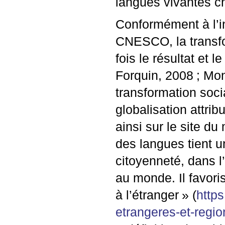
langues vivantes c
Conformément à l’in
CNESCO
, la trans
fois le résultat et
Forquin, 2008
; Mo
transformation soci
globalisation attri
ainsi sur le site du
des langues tient u
citoyenneté, dans l
au monde. Il favori
à l’étranger
» (
https
etrangeres-et-regi