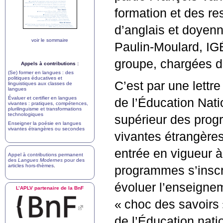
formation et des re
d’anglais et doyen
voir le sommaire
Paulin-Moulard,
IG
groupe, chargées d
Appels à contributions :
(Se) former en langues : des
politiques éducatives et
C’est par une lettr
linguistiques aux classes de
langues
Évaluer et certifier en langues
de l’Éducation Na
vivantes : pratiques, compétences,
plurilinguisme et transformations
technologiques
supérieur des pro
Enseigner la poésie en langues
vivantes étrangères ou secondes
vivantes étrangères
entrée en vigueur à
Appel à contributions permanent
des
Langues Modernes
pour des
articles hors-thèmes
.
programmes s’inscri
évoluer l’enseigne
L’
APLV
partenaire de la BnF
«
choc des savoirs
de l’Éducation nati