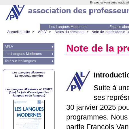
En poursuivant votre navigati
Les Langues Modernes
Espace abo
Accueil du site
>
APLV
>
Notes du président
>
Note de la présidente 1
Note de la pr
APLV
Les Langues Modernes
Tout sur les langues
Les Langues Modernes
Introducti
Le nouveau numéro
Suite à une
Les Langues Modernes n° 2/2026
(juin) La joie d’enseigner les
ses représ
langues et en langues)
30 janvier 2025 po
programmes. Nous a
partie François Van