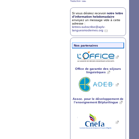
7/36
2/36
Traduction
Vidéo
Si vous désirez recevoir
notre lettre
d’information hebdomadaire
envoyez un message vide à cette
adresse :
lettres-subscribe@aplv-
languesmodernes.org
Nos partenaires
Office de garantie des séjours
linguistiques
Assoc. pour le développement de
l’enseignement Bi/plurilingue