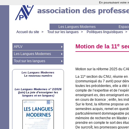
En poursuivant votre n
Les Langues Modernes
Espac
Accueil du site
>
Tout sur les langues
>
Politiques linguistiques
>
e
Motion de la 11
se
APLV
Les Langues Modernes
Tout sur les langues
Motion sur la réforme 2025 du
CA
Les Langues Modernes
Le nouveau numéro
e
La 11
section du
CNU
, réunie en
(communiqué du 7 avril) pour déno
toutes les précédentes, elle a été
Les Langues Modernes n° 2/2026
compte de l’expertise et de l’exp
(juin) La joie d’enseigner les
enseignant
·
es, des enseignant
·
es
langues et en langues)
en cours de licence
; enfin, les i
Sur le fond, la réforme propose un
semestres acquis, remet en questio
particulièrement dommageable pou
mémoire de recherche en Master al
prendre en compte le sort des étu
De surcroît, les promesses gouver