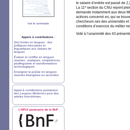
le salaire d’entrée est passé de 2
e
La 11
section du
CNU
rejoint ple
demande instamment aux deux Minist
actrices concerné
·
es, qui se trouv
chercheurs
·
ses des universités et
voir le sommaire
conditions d’exercice du métier ne
Voté à l’unanimité des 43 présents
Appels à contributions :
(Se) former en langues : des
politiques éducatives et
linguistiques aux classes de
langues
Évaluer et certifier en langues
vivantes : pratiques, compétences,
plurilinguisme et transformations
technologiques
Enseigner la poésie en langues
vivantes étrangères ou secondes
Appel à contributions permanent
des
Langues Modernes
pour des
articles hors-thèmes
.
L’
APLV
partenaire de la BnF