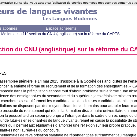
avigation sur ce site, vous acceptez l'utilisation de cookies pour vous proposer des contenus et 
e abonnés
Espace adhérents
e
Motion de la 11
section du
CNU
(anglistique) sur la réforme du
CAPES
ction du
CNU
(anglistique) sur la réforme du
C
PES
 assemblée plénière le 14 mai 2025, s’associe à la Société des anglicistes de l’e
ncer la énième réforme du recrutement et de la formation des enseignant
·
es, «
C
 imposée dans la précipitation et pose tout d’abord problème sur la forme : une abs
érience des enseignant
·
es du secondaire et du supérieur
; des délais de mise en œu
-chercheurs
·
ses qui forment les candidat
·
es et des futur
·
es candidat
·
es dont le par
nstitutions ne disposent pas des moyens financiers et humains pour adapter leurs 
e précocité du recrutement qui réduit la formation disciplinaire universitaire en am
n la possibilité d’un séjour prolongé à l’étranger dans le cadre d’un échange ou d’
r de futur
·
es enseignant
·
es de langue vivante, remet en cause la possibilité de s
ors qu’il permet aux étudiant
·
es d’amorcer une réflexion sur leur propre pratique.
diant
·
es non lauréat
·
es du concours.
nementales de revalorisation salariale ne répondent pas suffisamment au manque d’a