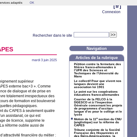
services adaptés
OK
[
fr
]
Connexion
Rechercher dans le site
APES
Navigation
Articles de la rubrique
mardi 3 juin 2025
Pétition contre la fermeture des
filières franco-allemandes à
l’
UFR
des Sciences et
Techniques de l’Université du
Mans
nseignement supérieur
Le collectif Pour que vivent nos
langues devient une
APES
externe bac+3
». Comme
association loi 1901
ence de dialogue et de prise en
Le point sur les coopérations
éducatives franco-allemandes
vre totalement irrespectueux des
Courrier de la
FELCO
à la
cours de formation est bouleversé
DGESCO
et à l’Inspection
maquettes pédagogiques.
Générale concernant les projets
de programmes d’occitan-
ont du
CAPES
à seulement quatre
langue d’oc pour le collège et le
lycée
un assistanat, ce qui est
e
Motion de la 11
section du
CNU
tage de licence, supprime le
(anglistique) sur la réforme du
 La réforme oublie aussi de
CAPES
Tribune conjointe de la Société
Française des Hispanistes et
ttractivité financière du métier :
des Ibéro-Américanistes, la