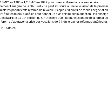
,2
SMIC
en 1980 à 1,2
SMIC
en 2022 pour un
·
e certifié
·
e dans le secondaire.
inement l’analyse de la
SAES
et «
ne peut souscrire à une telle vision de la profes
ères portant cette réforme de revoir leur copie et d’ouvrir de réelles négociation
ent être les mieux placé
·
es pour donner un avis éclairé sur la question : les enseig
e
 des
INSPE
.
» La 11
section du
CNU
estime que l’appauvrissement de la formation 
 feront qu’aggraver la crise des vocations déjà induite par les réformes antérieures
 le 14/05/25.