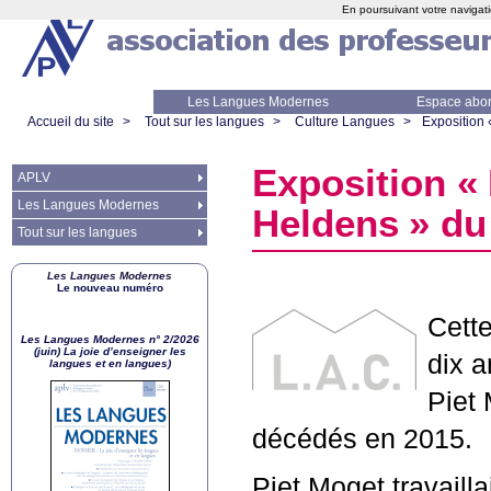
En poursuivant votre navigati
Les Langues Modernes
Espace abo
Accueil du site
>
Tout sur les langues
>
Culture Langues
>
Exposition 
Exposition «
APLV
Les Langues Modernes
Heldens
» du
Tout sur les langues
Les Langues Modernes
Le nouveau numéro
Cette
Les Langues Modernes n° 2/2026
(juin) La joie d’enseigner les
dix a
langues et en langues)
Piet 
décédés en 2015.
Piet Moget travailla