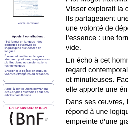
Visser explorait la 
Ils partageaient un
voir le sommaire
une volonté de dép
l’essence : une fo
Appels à contributions :
(Se) former en langues : des
politiques éducatives et
vide.
linguistiques aux classes de
langues
Évaluer et certifier en langues
En écho à cet homm
vivantes : pratiques, compétences,
plurilinguisme et transformations
technologiques
regard contemporai
Enseigner la poésie en langues
vivantes étrangères ou secondes
et minutieuses. Fac
elle apporte une én
Appel à contributions permanent
des
Langues Modernes
pour des
articles hors-thèmes
.
Dans ses œuvres, l
L’
APLV
partenaire de la BnF
répond à une logiq
empreinte d’une gra