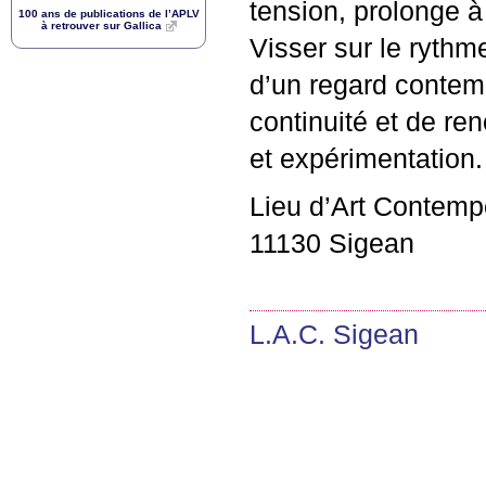
tension, prolonge à
100 ans de publications de l’
APLV
à retrouver sur Gallica
Visser sur le rythme
d’un regard contemp
continuité et de re
et expérimentation.
Lieu d’Art Contemp
11130 Sigean
L.A.C.
Sigean