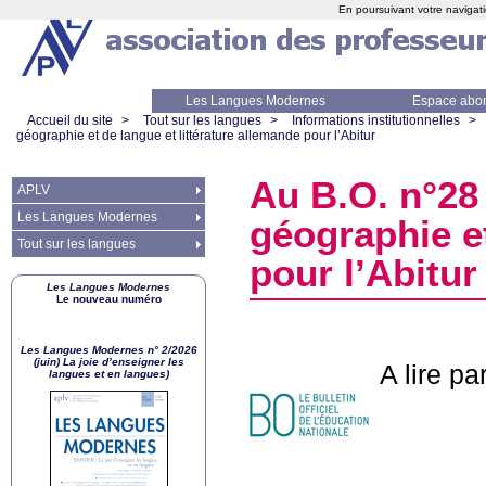
En poursuivant votre navigati
Les Langues Modernes
Espace abo
Accueil du site
>
Tout sur les langues
>
Informations institutionnelles
>
géographie et de langue et littérature allemande pour l’Abitur
Au
B.O.
n°28 
APLV
Les Langues Modernes
géographie et
Tout sur les langues
pour l’Abitur
Les Langues Modernes
Le nouveau numéro
Les Langues Modernes n° 2/2026
(juin) La joie d’enseigner les
A lire par
langues et en langues)