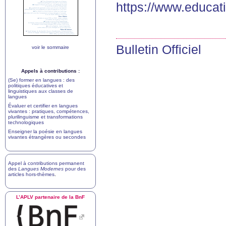
https://www.educa
Bulletin Officiel
voir le sommaire
Appels à contributions :
(Se) former en langues : des
politiques éducatives et
linguistiques aux classes de
langues
Évaluer et certifier en langues
vivantes : pratiques, compétences,
plurilinguisme et transformations
technologiques
Enseigner la poésie en langues
vivantes étrangères ou secondes
Appel à contributions permanent
des
Langues Modernes
pour des
articles hors-thèmes
.
L’
APLV
partenaire de la BnF