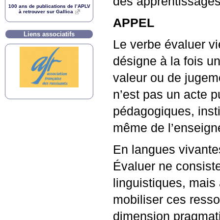
des apprentissage
100 ans de publications de l’
APLV
à retrouver sur Gallica
APPEL
Liens associatifs
Le verbe évaluer vie
désigne à la fois u
valeur ou de jugem
n’est pas un acte 
pédagogiques, insti
même de l’enseign
En langues vivantes
Évaluer ne consist
linguistiques, mais
mobiliser ces resso
dimension pragmatiq