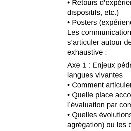
• Retours d’expéri
dispositifs, etc.)
• Posters (expérienc
Les communications 
s’articuler autour d
exhaustive :
Axe 1 : Enjeux péda
langues vivantes
• Comment articule
• Quelle place accor
l’évaluation par c
• Quelles évolution
agrégation) ou les c