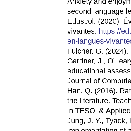
Anxiety and enjoym
second language le
Eduscol. (2020). É
vivantes.
https://e
en-langues-vivante
Fulcher, G. (2024).
Gardner, J., O’Leary
educational assess
Journal of Compute
Han, Q. (2016). Rat
the literature. Tea
in
TESOL
& Applied 
Jung, J. Y., Tyack,
implementation of a