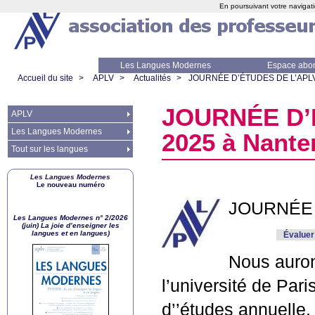
En poursuivant votre navigati
Les Langues Modernes
Espace abo
Accueil du site
>
APLV
>
Actualités
>
JOURN
ÉE D’É
TUDES
DE
L’
APL
JOURN
ÉE D’
APLV
Les Langues Modernes
2025 à Nante
Tout sur les langues
Les Langues Modernes
Le nouveau numéro
JOURN
ÉE
Les Langues Modernes n° 2/2026
(juin) La joie d’enseigner les
langues et en langues)
Évaluer
Nous auron
l’université de Par
d’’études annuelle