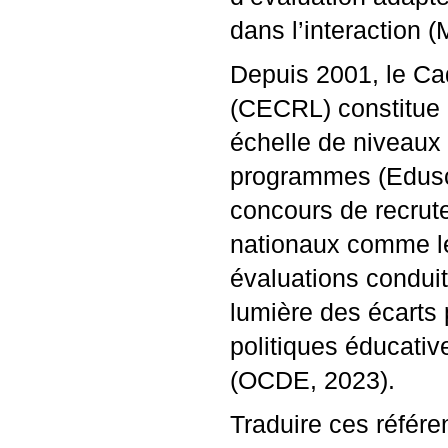
dans l’interaction (
Depuis 2001, le Ca
(
CECRL
) constitue
échelle de niveaux 
programmes (Eduscol
concours de recrut
nationaux comme le
évaluations condui
lumière des écarts 
politiques éducativ
(
OCDE
, 2023).
Traduire ces référen