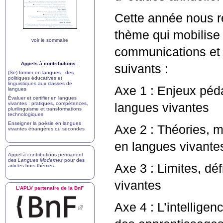
Cette année nous ré
thème qui mobilise
voir le sommaire
communications et p
Appels à contributions :
suivants :
(Se) former en langues : des
politiques éducatives et
linguistiques aux classes de
Axe 1 : Enjeux péda
langues
Évaluer et certifier en langues
vivantes : pratiques, compétences,
langues vivantes
plurilinguisme et transformations
technologiques
Enseigner la poésie en langues
Axe 2 : Théories, m
vivantes étrangères ou secondes
en langues vivante
Appel à contributions permanent
des
Langues Modernes
pour des
Axe 3 : Limites, déf
articles hors-thèmes
.
vivantes
L’
APLV
partenaire de la BnF
Axe 4 : L’intelligen