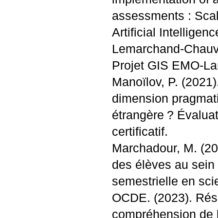
assessments : Scala
Artificial Intelligen
Lemarchand-Chauvin
Projet
GIS
EMO
-La
Manoïlov, P. (2021).
dimension pragmati
étrangère
? Évaluat
certificatif.
Marchadour, M. (201
des élèves au sein 
semestrielle en sci
OCDE
. (2023). Ré
compréhension de l’