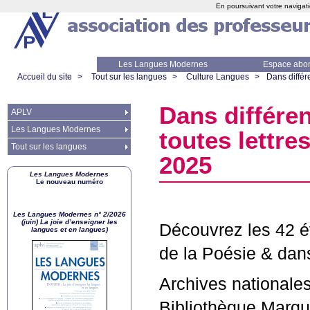
En poursuivant votre navigati
Les Langues Modernes
Espace abo
Accueil du site
>
Tout sur les langues
>
Culture Langues
>
Dans différ
Dans différen
APLV
Les Langues Modernes
toutes lettre
Tout sur les langues
2025
Les Langues Modernes
Le nouveau numéro
Les Langues Modernes n° 2/2026
(juin) La joie d’enseigner les
Découvrez les 42 é
langues et en langues)
de la Poésie & dans
Archives nationale
Bibliothèque Marg