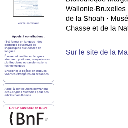
Wallonie-Bruxelles
de la Shoah
·
Musée
voir le sommaire
Chasse et de la Na
Appels à contributions :
(Se) former en langues : des
politiques éducatives et
linguistiques aux classes de
Sur le site de la M
langues
Évaluer et certifier en langues
vivantes : pratiques, compétences,
plurilinguisme et transformations
technologiques
Enseigner la poésie en langues
vivantes étrangères ou secondes
Appel à contributions permanent
des
Langues Modernes
pour des
articles hors-thèmes
.
L’
APLV
partenaire de la BnF