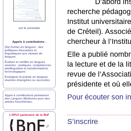
D’abord ins
recherche pédagogi
Institut universita
voir le sommaire
de Créteil). Assoc
chercheur à l’Insti
Appels à contributions :
(Se) former en langues : des
politiques éducatives et
Elle a publié nombr
linguistiques aux classes de
langues
Évaluer et certifier en langues
la lecture et de la 
vivantes : pratiques, compétences,
plurilinguisme et transformations
technologiques
revue de l’Associat
Enseigner la poésie en langues
vivantes étrangères ou secondes
présidente et où ell
Pour écouter son in
Appel à contributions permanent
des
Langues Modernes
pour des
articles hors-thèmes
.
L’
APLV
partenaire de la BnF
S’inscrire