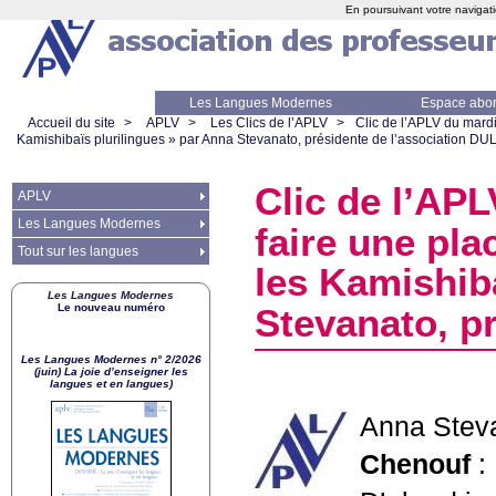
En poursuivant votre navigati
Les Langues Modernes
Espace abo
Accueil du site
>
APLV
>
Les Clics de l’APLV
>
Clic de l’
APLV
du mardi
Kamishibaïs plurilingues
» par Anna Stevanato, présidente de l’association
DUL
Clic de l’
APL
APLV
Les Langues Modernes
faire une pla
Tout sur les langues
les Kamishiba
Les Langues Modernes
Le nouveau numéro
Stevanato, p
Les Langues Modernes n° 2/2026
(juin) La joie d’enseigner les
langues et en langues)
Anna Stev
Chenouf
: