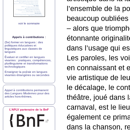
l’ensemble de la p
beaucoup oubliées 
voir le sommaire
– alors que triomphe
étonnante originali
Appels à contributions :
(Se) former en langues : des
politiques éducatives et
dans l’usage qui est
linguistiques aux classes de
langues
Les paroles, les voi
Évaluer et certifier en langues
vivantes : pratiques, compétences,
plurilinguisme et transformations
en connaissant et e
technologiques
Enseigner la poésie en langues
vivantes étrangères ou secondes
vie artistique de l
le décalage, le cont
Appel à contributions permanent
des
Langues Modernes
pour des
théâtre, joué dans
articles hors-thèmes
.
carnaval, est le li
L’
APLV
partenaire de la BnF
également ce primat
dans la chanson, re