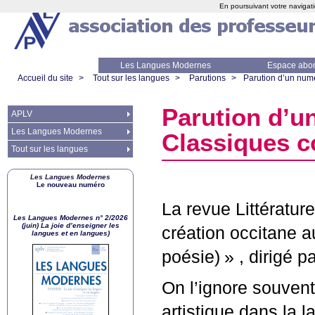
En poursuivant votre navigati
Les Langues Modernes
Espace abo
Accueil du site
>
Tout sur les langues
>
Parutions
>
Parution d’un numé
Parution d’un
APLV
Les Langues Modernes
Classiques c
Tout sur les langues
Les Langues Modernes
Le nouveau numéro
La revue Littératur
Les Langues Modernes n° 2/2026
(juin) La joie d’enseigner les
création occitane 
langues et en langues)
poésie)
» , dirigé 
On l’ignore souven
artistique dans la