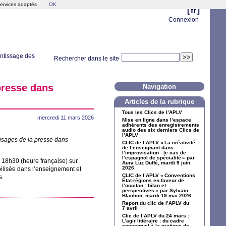
services adaptés
OK
[
fr
]
Connexion
entissage des
Rechercher dans le site
presse dans
Navigation
Articles de la rubrique
Tous les Clics de l’
APLV
mercredi 11 mars 2026
Mise en ligne dans l’espace
adhérents des enregistrements
audio des six derniers Clics de
l’
APLV
usages de la presse dans
CLIC
de l’
APLV
«
La créativité
de l’enseignant dans
l’improvisation : le cas de
l’espagnol de spécialité
» par
à 18h30 (heure française) sur
Aura Luz Duffé, mardi 9 juin
2026
bilisée dans l’enseignement et
CLIC
de l’
APLV
«
Conventions
s.
État-régions en faveur de
l’occitan : bilan et
perspectives
» par Sylvain
Blachon, mardi 19 mai 2026
Report du clic de l’
APLV
du
7 avril
Clic de l’
APLV
du 24 mars :
L’agir littéraire : du cadre
conceptuel à la pratique de