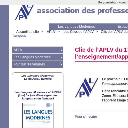
En poursuivant votre n
Les Langues Modernes
Espac
Accueil du site
>
APLV
>
Les Clics de l’APLV
>
Clic de l’
APLV
du 
langues
Clic de l’
APLV
du 17
APLV
l’enseignement/app
Les Langues Modernes
Tout sur les langues
Les Langues Modernes
Le nouveau numéro
Le prochain
CLI
l’enseignement/
Cette rencontre 
Les Langues Modernes n° 2/2026
(juin) La joie d’enseigner les
Zoom. Elle sera 
langues et en langues)
l’apprentissage 
Pour s’inscrire