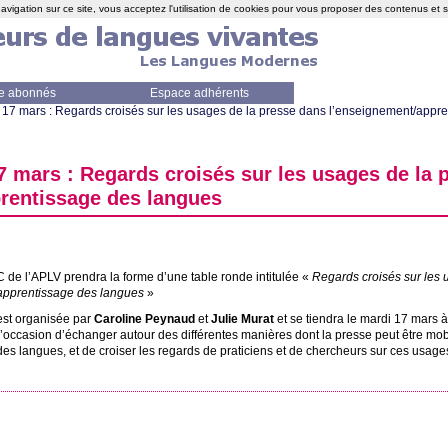
avigation sur ce site, vous acceptez l'utilisation de cookies pour vous proposer des contenus et 
e abonnés
Espace adhérents
17 mars : Regards croisés sur les usages de la presse dans l’enseignement/appr
 mars : Regards croisés sur les usages de la 
rentissage des langues
C
de l’
APLV
prendra la forme d’une table ronde intitulée «
Regards croisés sur les 
apprentissage des langues
»
est organisée par
Caroline Peynaud
et
Julie Murat
et se tiendra le mardi 17 mars 
l’occasion d’échanger autour des différentes manières dont la presse peut être mo
des langues, et de croiser les regards de praticiens et de chercheurs sur ces usage