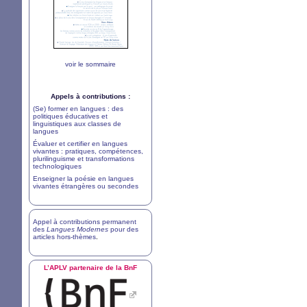
voir le sommaire
Appels à contributions :
(Se) former en langues : des
politiques éducatives et
linguistiques aux classes de
langues
Évaluer et certifier en langues
vivantes : pratiques, compétences,
plurilinguisme et transformations
technologiques
Enseigner la poésie en langues
vivantes étrangères ou secondes
Appel à contributions permanent
des
Langues Modernes
pour des
articles hors-thèmes
.
L’
APLV
partenaire de la BnF