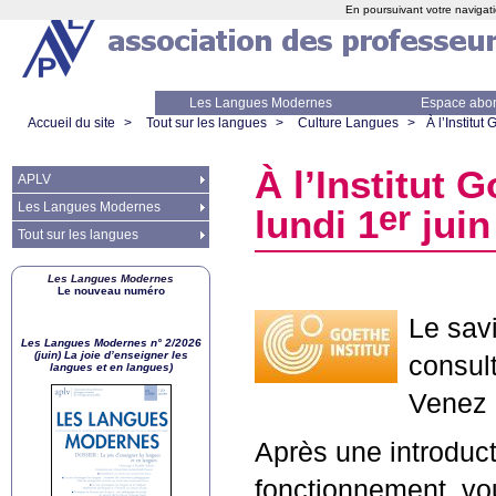
En poursuivant votre navigati
Les Langues Modernes
Espace abo
Accueil du site
>
Tout sur les langues
>
Culture Langues
>
À l’Institut
À l’Institut 
APLV
er
Les Langues Modernes
lundi 1
juin
Tout sur les langues
Les Langues Modernes
Le nouveau numéro
Le sav
Les Langues Modernes n° 2/2026
(juin) La joie d’enseigner les
consul
langues et en langues)
Venez 
Après une introduct
fonctionnement, vou