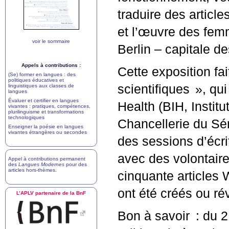
traduire des articl
et l’œuvre des femm
voir le sommaire
Berlin – capitale d
Appels à contributions :
Cette exposition fai
(Se) former en langues : des
politiques éducatives et
scientifiques
», qui
linguistiques aux classes de
langues
Évaluer et certifier en langues
Health (
BIH
, Instit
vivantes : pratiques, compétences,
plurilinguisme et transformations
technologiques
Chancellerie du Sén
Enseigner la poésie en langues
vivantes étrangères ou secondes
des sessions d’écri
avec des volontair
Appel à contributions permanent
des
Langues Modernes
pour des
articles hors-thèmes
.
cinquante articles 
ont été créés ou ré
L’
APLV
partenaire de la BnF
Bon à savoir : du 21