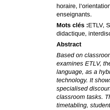
horaire, l’orientati
enseignants.
Mots clés :
ETLV
,
S
didactique, interdisc
Abstract
Based on classroom
examines
ETLV
, t
language, as a hyb
technology. It sho
specialised discou
classroom tasks. Th
timetabling, studen