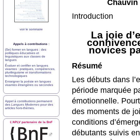
Chauvin
Introduction
voir le sommaire
La joie d
connivence
Appels à contributions :
novices p
(Se) former en langues : des
politiques éducatives et
linguistiques aux classes de
langues
Résumé
Évaluer et certifier en langues
vivantes : pratiques, compétences,
plurilinguisme et transformations
technologiques
Les débuts dans l’
Enseigner la poésie en langues
vivantes étrangères ou secondes
période marquée par 
émotionnelle. Pour
Appel à contributions permanent
des
Langues Modernes
pour des
articles hors-thèmes
.
des moments de joie
conditions d’émerge
L’
APLV
partenaire de la BnF
débutants suivis e