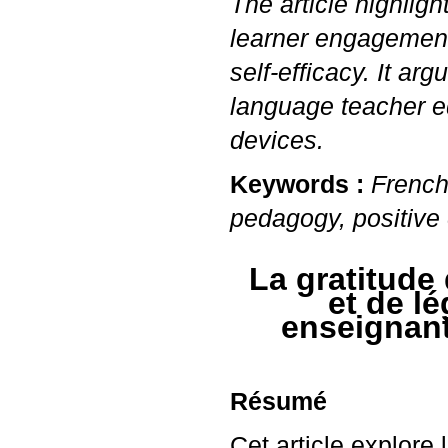
The article highligh
learner engagement,
self-efficacy. It ar
language teacher ed
devices.
Keywords :
French
pedagogy, positive 
La gratitude
et de l
enseignant
Résumé
Cet article explore 