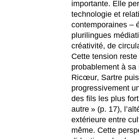
importante. Elle pe
technologie et rela
contemporaines – éc
plurilingues média
créativité, de circu
Cette tension reste
probablement à sa r
Ricœur, Sartre puis
progressivement u
des fils les plus fo
autre
» (p. 17), l’a
extérieure entre cul
même. Cette perspe