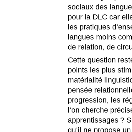
sociaux des langues
pour la
DLC
car ell
les pratiques d’ens
langues moins com
de relation, de circ
Cette question rest
points les plus sti
matérialité linguis
pensée relationnell
progression, les ré
l’on cherche précis
apprentissages
? S
qu’il ne propose un