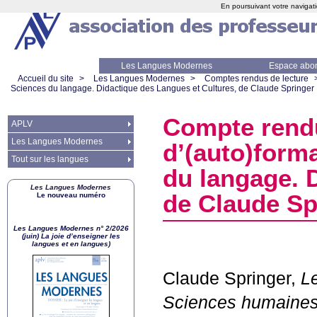
En poursuivant votre navigati
Les Langues Modernes
Espace abo
Accueil du site
>
Les Langues Modernes
>
Comptes rendus de lecture
Sciences du langage. Didactique des Langues et Cultures, de Claude Springer
Compte rendu
APLV
Les Langues Modernes
d’(auto)form
Tout sur les langues
du langage. 
Les Langues Modernes
de Claude Sp
Le nouveau numéro
Les Langues Modernes n° 2/2026
(juin) La joie d’enseigner les
langues et en langues)
Claude Springer,
Le
Sciences humaines 