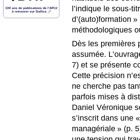
l’indique le sous-tit
100 ans de publications de l’
APLV
à retrouver sur Gallica
d’(auto)formation
»
méthodologiques ou 
Dès les premières p
assumée. L’ouvrag
7) et se présente 
Cette précision n’es
ne cherche pas tant
parfois mises à di
Daniel Véronique so
s’inscrit dans une «
managériale
» (p. 
une tension qui tr