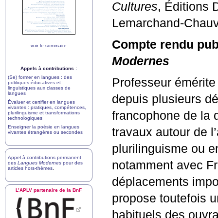
Cultures
, Éditions
Lemarchand-Chauv
Compte rendu publ
voir le sommaire
Modernes
Appels à contributions :
(Se) former en langues : des
Professeur émérite 
politiques éducatives et
linguistiques aux classes de
langues
depuis plusieurs d
Évaluer et certifier en langues
vivantes : pratiques, compétences,
francophone de la d
plurilinguisme et transformations
technologiques
Enseigner la poésie en langues
travaux autour de l
vivantes étrangères ou secondes
plurilinguisme ou e
Appel à contributions permanent
notamment avec Fr
des
Langues Modernes
pour des
articles hors-thèmes
.
déplacements impo
L’
APLV
partenaire de la BnF
propose toutefois 
habituels des ouvr