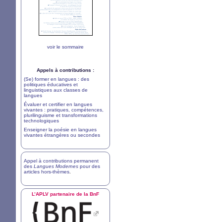
voir le sommaire
Appels à contributions :
(Se) former en langues : des
politiques éducatives et
linguistiques aux classes de
langues
Évaluer et certifier en langues
vivantes : pratiques, compétences,
plurilinguisme et transformations
technologiques
Enseigner la poésie en langues
vivantes étrangères ou secondes
Appel à contributions permanent
des
Langues Modernes
pour des
articles hors-thèmes
.
L’
APLV
partenaire de la BnF