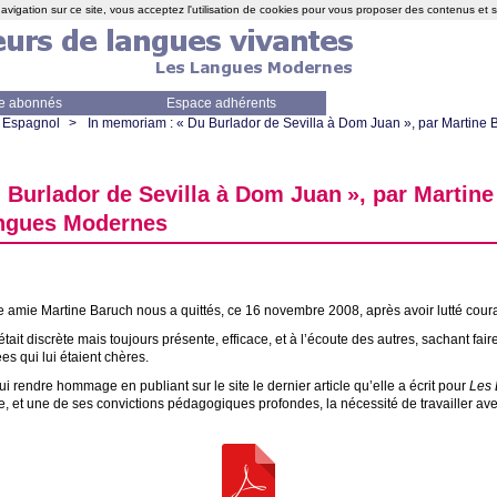
avigation sur ce site, vous acceptez l'utilisation de cookies pour vous proposer des contenus et 
e abonnés
Espace adhérents
Espagnol
>
In memoriam : «
Du Burlador de Sevilla à Dom Juan
», par Martine 
 Burlador de Sevilla à Dom Juan
», par Martin
angues Modernes
e amie Martine Baruch nous a quittés, ce 16 novembre 2008, après avoir lutté cour
était discrète mais toujours présente, efficace, et à l’écoute des autres, sachant fai
s qui lui étaient chères.
i rendre hommage en publiant sur le site le dernier article qu’elle a écrit pour
Les
e, et une de ses convictions pédagogiques profondes, la nécessité de travailler av