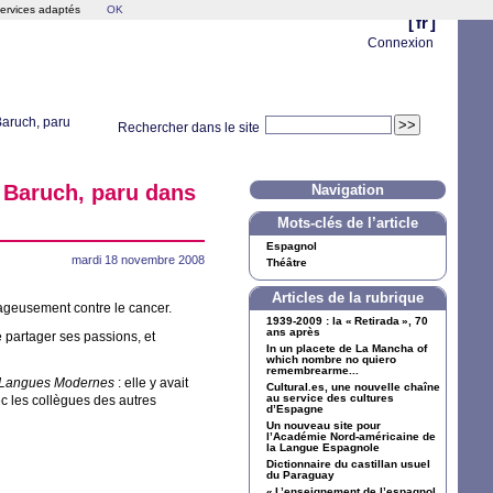
services adaptés
OK
[
fr
]
Connexion
Baruch, paru
Rechercher dans le site
e Baruch, paru dans
Navigation
Mots-clés de l’article
Espagnol
mardi 18 novembre 2008
Théâtre
Articles de la rubrique
ageusement contre le cancer.
1939-2009 : la «
Retirada
», 70
ans après
re partager ses passions, et
In un placete de La Mancha of
which nombre no quiero
remembrearme...
 Langues Modernes
: elle y avait
Cultural.es, une nouvelle chaîne
au service des cultures
ec les collègues des autres
d’Espagne
Un nouveau site pour
l’Académie Nord-américaine de
la Langue Espagnole
Dictionnaire du castillan usuel
du Paraguay
«
L’enseignement de l’espagnol