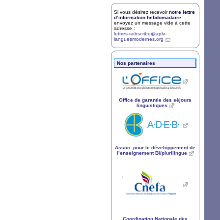
Si vous désirez recevoir
notre lettre
d’information hebdomadaire
envoyez un message vide à cette
adresse :
lettres-subscribe@aplv-
languesmodernes.org
Nos partenaires
Office de garantie des séjours
linguistiques
Assoc. pour le développement de
l’enseignement Bi/plurilingue
Coordination Nationale des