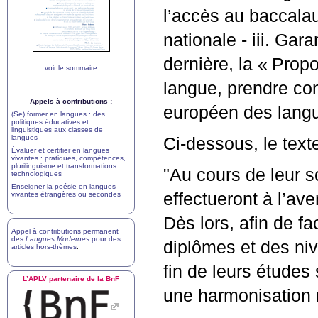
l’accès au baccalaur
nationale - iii. Gar
dernière, la «
Propo
voir le sommaire
langue, prendre com
Appels à contributions :
européen des lang
(Se) former en langues : des
politiques éducatives et
linguistiques aux classes de
langues
Ci-dessous, le text
Évaluer et certifier en langues
vivantes : pratiques, compétences,
plurilinguisme et transformations
"Au cours de leur sc
technologiques
Enseigner la poésie en langues
effectueront à l’av
vivantes étrangères ou secondes
Dès lors, afin de fa
Appel à contributions permanent
des
Langues Modernes
pour des
diplômes et des niv
articles hors-thèmes
.
fin de leurs études
L’
APLV
partenaire de la BnF
une harmonisation m