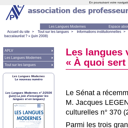
En poursuivant votre navigati
Les Langues Modernes
Espace abo
Accueil du site
>
Tout sur les langues
>
Informations institutionnelles
>
baccalauréat
?
» (juin 2008)
Les langues 
APLV
Les Langues Modernes
«
À quoi sert
Tout sur les langues
Les Langues Modernes
Le nouveau numéro
Le Sénat a récemme
Les Langues Modernes n° 2/2026
(juin) La joie d’enseigner les
langues et en langues)
M. Jacques
LEGE
culturelles n° 370 
Parmi les trois gran