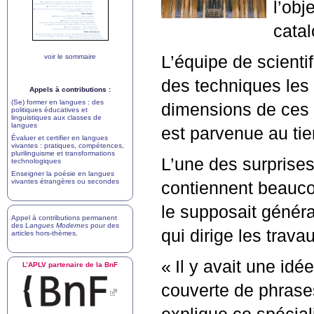
l’obj
cata
voir le sommaire
L’équipe de scientif
des techniques les
Appels à contributions :
(Se) former en langues : des
dimensions de ces v
politiques éducatives et
linguistiques aux classes de
langues
est parvenue au tie
Évaluer et certifier en langues
vivantes : pratiques, compétences,
plurilinguisme et transformations
L’une des surprises
technologiques
Enseigner la poésie en langues
vivantes étrangères ou secondes
contiennent beauco
le supposait généra
Appel à contributions permanent
des
Langues Modernes
pour des
qui dirige les trava
articles hors-thèmes
.
«
Il y avait une idé
L’
APLV
partenaire de la BnF
couverte de phrases