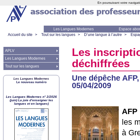
En poursuivant votre navigati
Les Langues Modernes
Espace abo
Accueil du site
>
Tout sur les langues
>
D’une langue à l’autre
>
Espa
Les inscripti
APLV
Les Langues Modernes
déchiffrées
Tout sur les langues
Une dépêche
AFP
Les Langues Modernes
Le nouveau numéro
05/04/2009
Les Langues Modernes n° 2/2026
(juin) La joie d’enseigner les
langues et en langues)
AFP
les m
à Gre