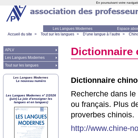
En poursuivant votre navigati
Les Langues Modernes
Espace abo
Accueil du site
>
Tout sur les langues
>
D’une langue à l’autre
>
Chino
Dictionnaire 
APLV
Les Langues Modernes
Tout sur les langues
Les Langues Modernes
Dictionnaire chino
Le nouveau numéro
Recherche dans le d
Les Langues Modernes n° 2/2026
(juin) La joie d’enseigner les
ou français. Plus 
langues et en langues)
proverbes chinois.
http://www.chine-no