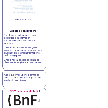
voir le sommaire
Appels à contributions :
(Se) former en langues : des
politiques éducatives et
linguistiques aux classes de
langues
Évaluer et certifier en langues
vivantes : pratiques, compétences,
plurilinguisme et transformations
technologiques
Enseigner la poésie en langues
vivantes étrangères ou secondes
Appel à contributions permanent
des
Langues Modernes
pour des
articles hors-thèmes
.
L’
APLV
partenaire de la BnF