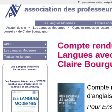
En poursuivant votre navigati
Les Langues Modernes
Espace abo
Accueil du site
>
Les Langues Modernes
>
Comptes rendus de lecture
conseils
» de Claire Bourguignon
Compte rendu
APLV
Les Langues Modernes
Langues ave
Tout sur les langues
Claire Bourg
Les Langues Modernes
Le nouveau numéro
Les Langues Modernes n° 2/2026
(juin) La joie d’enseigner les
Compte r
langues et en langues)
d’anglai
Pour Ens