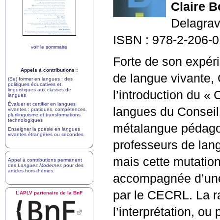
Claire 
Delagrav
ISBN
: 978-2-206-
voir le sommaire
Forte de son expéri
Appels à contributions :
de langue vivante, 
(Se) former en langues : des
politiques éducatives et
linguistiques aux classes de
l’introduction du «
C
langues
Évaluer et certifier en langues
langues du Conseil
vivantes : pratiques, compétences,
plurilinguisme et transformations
technologiques
métalangue pédago
Enseigner la poésie en langues
vivantes étrangères ou secondes
professeurs de lan
mais cette mutatio
Appel à contributions permanent
des
Langues Modernes
pour des
articles hors-thèmes
.
accompagnée d’une 
par le
CECRL
. La 
L’
APLV
partenaire de la BnF
l’interprétation, ou