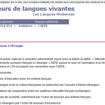
avigation sur ce site, vous acceptez l'utilisation de cookies pour vous proposer des contenus et 
e abonnés
Espace adhérents
FLE /FLS
>
Institutions
>
L’
AEFE
çais à l’Etranger
nt public national à caractère administratif, placé sous la tutelle du
MAE
(Ministè
ments scolaires français à l’étranger. L’
AEFE
assure le suivi et l’animation d’un 
gence et 178 ont passé une convention avec l’
AEFE
.
suivantes :
blic d’éducation pour les enfants français.
ngue et de la culture françaises en particulier par l’accueil d’élèves étrangers.
ations de coopération entre les systèmes éducatifs français et étrangers.
frais de scolarité, notamment par l’octroi de bourses aux enfants français.
s étrangers par l’octroi de bourses d’excellence."