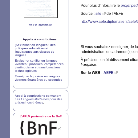
Pour plus d’infos, lire le
projet péd
Source :
site
de l’
AEFE
http://www.aefe.diplomatie.fr/aef
voir le sommaire
Appels à contributions :
(Se) former en langues : des
Si vous souhaitez enseigner, de la 
politiques éducatives et
administration, encadrement), con
linguistiques aux classes de
langues
À préciser : un établissement offra
Évaluer et certifier en langues
vivantes : pratiques, compétences,
française
.
plurilinguisme et transformations
technologiques
Sur le
WEB
:
AEFE
Enseigner la poésie en langues
vivantes étrangères ou secondes
Appel à contributions permanent
des
Langues Modernes
pour des
articles hors-thèmes
.
L’
APLV
partenaire de la BnF