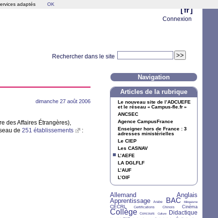
services adaptés
OK
[
fr
]
Connexion
Rechercher dans le site
Navigation
Articles de la rubrique
dimanche 27 août 2006
Le nouveau site de l’
ADCUEFE
et le réseau «
Campus-fle.fr
»
ANCSEC
Agence CampusFrance
re des Affaires Étrangères),
Enseigner hors de France : 3
réseau de
251 établissements
:
adresses ministérielles
Le
CIEP
Les
CASNAV
L’
AEFE
LA
DGLFLF
L’
AUF
L’
OIF
Allemand
Anglais
26/36
28/36
BAC
Apprentissage
27/36
4/36
33/36
2/36
Arabe
Bilinguisme
CECRL
15/36
7/36
6/36
12/36
Cinéma
Certifications
Chinois
Collège
36/36
5/36
2/36
24/36
Didactique
Concours
Culture