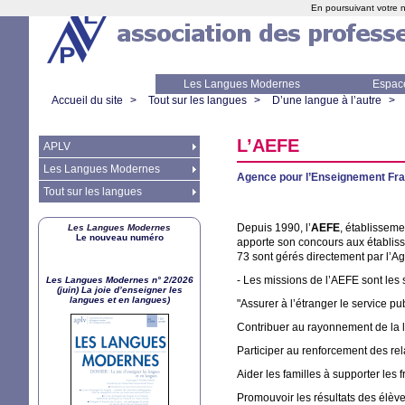
En poursuivant votre n
Les Langues Modernes
Espac
Accueil du site
>
Tout sur les langues
>
D’une langue à l’autre
>
L’
AEFE
APLV
Les Langues Modernes
Agence pour l’Enseignement Fran
Tout sur les langues
Depuis 1990, l’
AEFE
, établisseme
Les Langues Modernes
Le nouveau numéro
apporte son concours aux établisse
73 sont gérés directement par l’A
- Les missions de l’
AEFE
sont les 
Les Langues Modernes n° 2/2026
(juin) La joie d’enseigner les
langues et en langues)
"Assurer à l’étranger le service pu
Contribuer au rayonnement de la la
Participer au renforcement des rel
Aider les familles à supporter les 
Promouvoir les résultats des élève