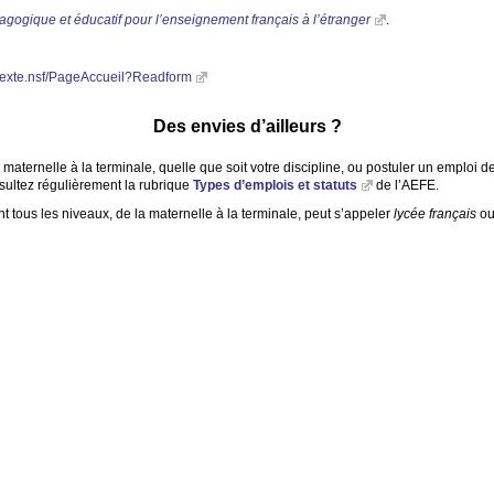
agogique et éducatif pour l’enseignement français à l’étranger
.
e/texte.nsf/PageAccueil?Readform
Des envies d’ailleurs
?
maternelle à la terminale, quelle que soit votre discipline, ou postuler un emploi de 
sultez régulièrement la rubrique
Types d’emplois et statuts
de l’
AEFE
.
nt tous les niveaux, de la maternelle à la terminale, peut s’appeler
lycée français
o