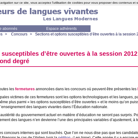
avigation sur ce site, vous acceptez l'utilisation de cookies pour vous proposer des contenus et 
e abonnés
Espace adhérents
es
>
Concours
>
Sections et options susceptibles d’être ouvertes à la session
 susceptibles d’être ouvertes à la session 201
cond degré
outes les
fermetures
annoncées dans les concours où peuvent être présentes les
ales victimes de ces fermetures sont les options technologiques et les langues, pa
même plus parmi «
les options susceptibles d’être ouvertes
» et le moins qu’on puis
 l’enseignement des langues vivantes dans l’Éducation nationale.
’austérité du gouvernement actuel en matière d’éducation ne seront pas surpris. Pou
ment des langues n’en devienne l’une des principales variables d’ajustement, à to
s concours internes qui sont touchés. Que l’on ne nous dise pas que les candidats
! Prenons le cas de l’italien (voir la
pétition
en ligne). Cette année il y a encore 