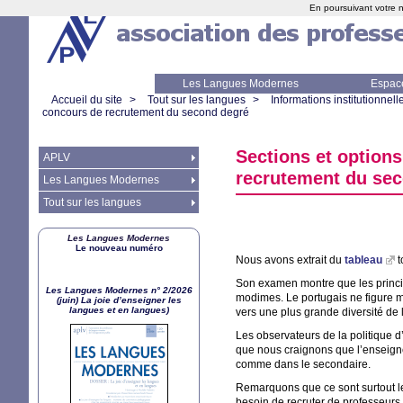
En poursuivant votre n
Les Langues Modernes
Espac
Accueil du site
>
Tout sur les langues
>
Informations institutionnell
concours de recrutement du second degré
Sections et options
APLV
recrutement du se
Les Langues Modernes
Tout sur les langues
Les Langues Modernes
Le nouveau numéro
Nous avons extrait du
tableau
t
Son examen montre que les princip
Les Langues Modernes n° 2/2026
modimes. Le portugais ne figure 
(juin) La joie d’enseigner les
langues et en langues)
vers une plus grande diversité de
Les observateurs de la politique d
que nous craignons que l’enseigne
comme dans le secondaire.
Remarquons que ce sont surtout le
besoin de recruter de professeurs