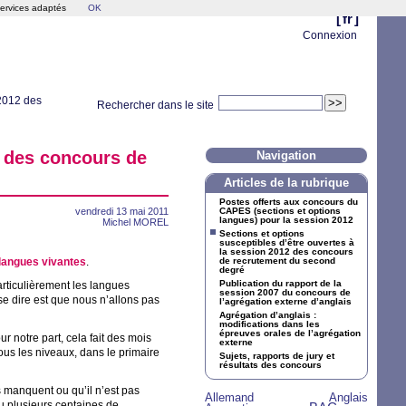
services adaptés
OK
[
fr
]
Connexion
 2012 des
Rechercher dans le site
2 des concours de
Navigation
Articles de la rubrique
Postes offerts aux concours du
vendredi 13 mai 2011
CAPES
(sections et options
langues) pour la session 2012
Michel
MOREL
Sections et options
susceptibles d’être ouvertes à
la session 2012 des concours
langues vivantes
.
de recrutement du second
degré
Publication du rapport de la
rticulièrement les langues
session 2007 du concours de
se dire est que nous n’allons pas
l’agrégation externe d’anglais
Agrégation d’anglais :
modifications dans les
épreuves orales de l’agrégation
r notre part, cela fait des mois
externe
us les niveaux, dans le primaire
Sujets, rapports de jury et
résultats des concours
 manquent ou qu’il n’est pas
Allemand
Anglais
26/36
28/36
eu plusieurs centaines de