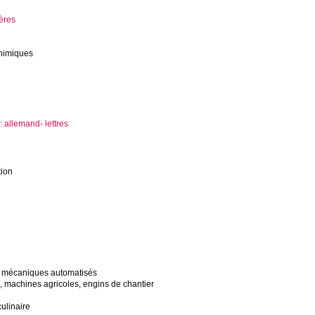
ères
chimiques
: allemand- lettres
tion
 mécaniques automatisés
 machines agricoles, engins de chantier
culinaire