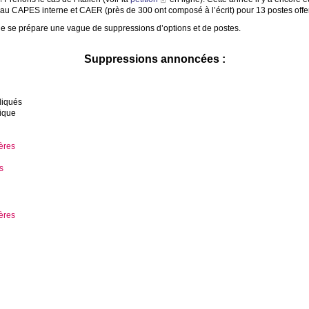
s au
CAPES
interne et
CAER
(près de 300 ont composé à l’écrit) pour 13 postes offer
que se prépare une vague de suppressions d’options et de postes.
Suppressions annoncées :
pliqués
gique
ères
s
ères