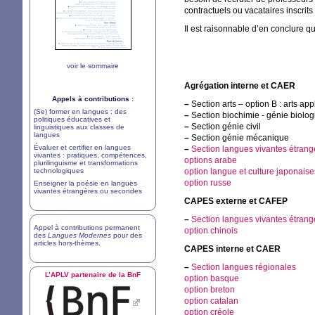
contractuels ou vacataires inscrit
Il est raisonnable d’en conclure 
voir le sommaire
Agrégation interne et
CAER
Appels à contributions :
–
Section arts – option B : arts ap
(Se) former en langues : des
–
Section biochimie - génie biolo
politiques éducatives et
–
Section génie civil
linguistiques aux classes de
langues
–
Section génie mécanique
Évaluer et certifier en langues
–
Section langues vivantes étrang
vivantes : pratiques, compétences,
options arabe
plurilinguisme et transformations
technologiques
option langue et culture japonaise
option russe
Enseigner la poésie en langues
vivantes étrangères ou secondes
CAPES
externe et
CAFEP
–
Section langues vivantes étrang
Appel à contributions permanent
option chinois
des
Langues Modernes
pour des
articles hors-thèmes
.
CAPES
interne et
CAER
–
Section langues régionales
L’
APLV
partenaire de la BnF
option basque
option breton
option catalan
option créole