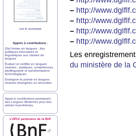
–
http://www.dglflf.
–
http://www.dglflf.
–
http://www.dglflf.
voir le sommaire
–
http://www.dglflf.
Appels à contributions :
(Se) former en langues : des
politiques éducatives et
Les enregistrement
linguistiques aux classes de
langues
du ministère de la 
Évaluer et certifier en langues
vivantes : pratiques, compétences,
plurilinguisme et transformations
technologiques
Enseigner la poésie en langues
vivantes étrangères ou secondes
Appel à contributions permanent
des
Langues Modernes
pour des
articles hors-thèmes
.
L’
APLV
partenaire de la BnF