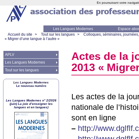
En poursuivant votre navigati
Les Langues Modernes
Espace abo
Accueil du site
>
Tout sur les langues
>
Colloques, séminaires, journées,
«
Migrer d’une langue à l’autre
»
Actes de la 
APLV
Les Langues Modernes
2013 «
Migrer
Tout sur les langues
Les Langues Modernes
Le nouveau numéro
Les actes de la jou
Les Langues Modernes n° 2/2026
(juin) La joie d’enseigner les
nationale de l’histo
langues et en langues)
sont en ligne
–
http://www.dglflf.
–
http://www.dglflf.