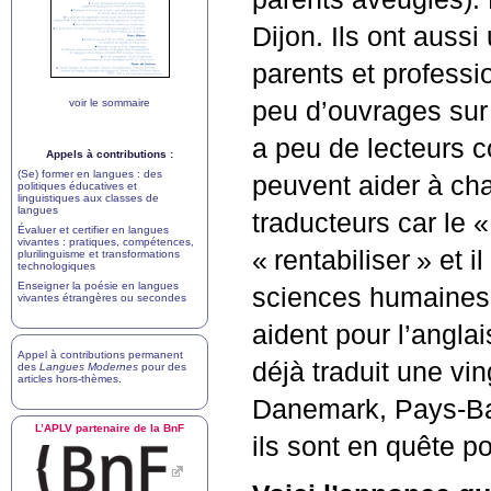
Dijon. Ils ont aussi
parents et professio
voir le sommaire
peu d’ouvrages sur 
a peu de lecteurs 
Appels à contributions :
(Se) former en langues : des
peuvent aider à cha
politiques éducatives et
linguistiques aux classes de
langues
traducteurs car le «
Évaluer et certifier en langues
vivantes : pratiques, compétences,
«
rentabiliser
» et i
plurilinguisme et transformations
technologiques
Enseigner la poésie en langues
sciences humaines.
vivantes étrangères ou secondes
aident pour l’anglai
Appel à contributions permanent
déjà traduit une vi
des
Langues Modernes
pour des
articles hors-thèmes
.
Danemark, Pays-Bas
L’
APLV
partenaire de la BnF
ils sont en quête po