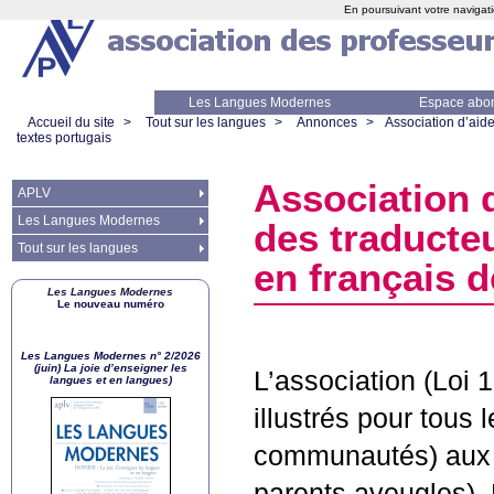
En poursuivant votre navigati
Les Langues Modernes
Espace abo
Accueil du site
>
Tout sur les langues
>
Annonces
>
Association d’aid
textes portugais
Association 
APLV
Les Langues Modernes
des traducte
Tout sur les langues
en français d
Les Langues Modernes
Le nouveau numéro
Les Langues Modernes n° 2/2026
(juin) La joie d’enseigner les
L’association (Loi 
langues et en langues)
illustrés pour tous
communautés) aux e
parents aveugles). L