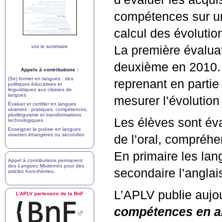
compétences sur une
calcul des évolutio
voir le sommaire
La première évalua
deuxième en 2010. C
Appels à contributions :
(Se) former en langues : des
reprenant en partie
politiques éducatives et
linguistiques aux classes de
langues
mesurer l’évolutio
Évaluer et certifier en langues
vivantes : pratiques, compétences,
plurilinguisme et transformations
Les élèves sont éva
technologiques
Enseigner la poésie en langues
vivantes étrangères ou secondes
de l’oral, compréhen
En primaire les lan
Appel à contributions permanent
des
Langues Modernes
pour des
secondaire l’anglai
articles hors-thèmes
.
L’
APLV
publie aujo
L’
APLV
partenaire de la BnF
compétences en an