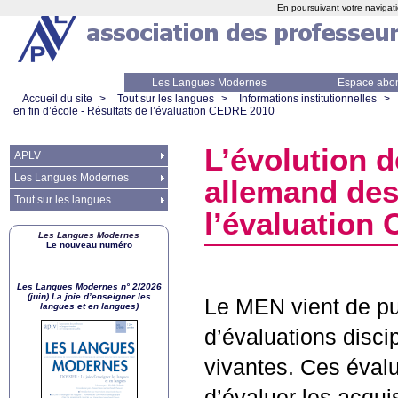
En poursuivant votre navigati
Les Langues Modernes
Espace abo
Accueil du site
>
Tout sur les langues
>
Informations institutionnelles
>
en fin d’école - Résultats de l’évaluation
CEDRE
2010
L’évolution 
APLV
Les Langues Modernes
allemand des 
Tout sur les langues
l’évaluation
Les Langues Modernes
Le nouveau numéro
Les Langues Modernes n° 2/2026
(juin) La joie d’enseigner les
Le
MEN
vient de pu
langues et en langues)
d’évaluations disci
vivantes. Ces évalu
d’évaluer les acqu