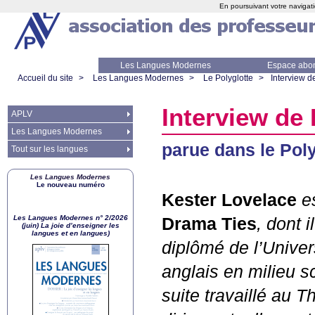
En poursuivant votre navigati
Les Langues Modernes
Espace abo
Accueil du site
>
Les Langues Modernes
>
Le Polyglotte
>
Interview d
Interview de
APLV
Les Langues Modernes
parue dans le Poly
Tout sur les langues
Les Langues Modernes
Le nouveau numéro
Kester Lovelace
es
Les Langues Modernes n° 2/2026
Drama Ties
, dont 
(juin) La joie d’enseigner les
langues et en langues)
diplômé de l’Univers
anglais en milieu 
suite travaillé au 