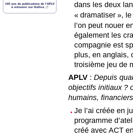
dans les deux la
100 ans de publications de l’
APLV
à retrouver sur Gallica
«
dramatiser
», le
l’on peut nouer en
également les cra
compagnie est spé
plus, en anglais,
troisième jeu de 
APLV
:
Depuis quan
objectifs initiaux
? 
humains, financiers,
Je l’ai créée en 
programme d’ateli
créé avec
ACT
en