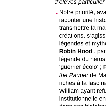
d’élèves particulier
Notre priorité, ava
raconter une histo
transmettre la m
créations, s’agis
légendes et mythe
Robin Hood
, pa
légende du héros 
‘guerrier écolo’
;
the Pauper
de Mar
riches à la fascin
William ayant refu
institutionnelle e