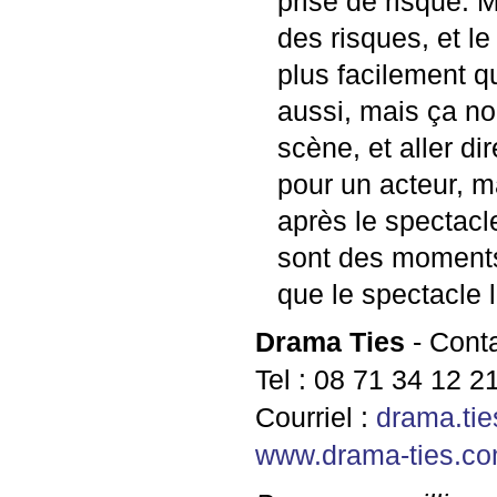
prise de risque. M
des risques, et l
plus facilement qu
aussi, mais ça n
scène, et aller di
pour un acteur, m
après le spectacl
sont des moments 
que le spectacle 
Drama Ties
- Conta
Tel : 08 71 34 12 2
Courriel :
drama.ti
www.drama-ties.c