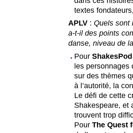
dans ces histoires
textes fondateurs,
APLV
:
Quels sont 
a-t-il des points c
danse, niveau de la
Pour
ShakesPod
les personnages 
sur des thèmes qui
à l’autorité, la co
Le défi de cette c
Shakespeare, et a
trouvent trop diffic
Pour
The Quest 