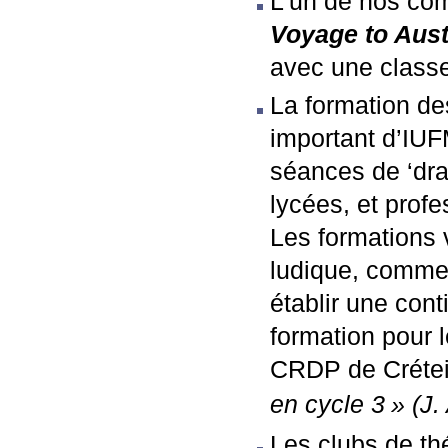
L’un de nos com
Voyage to Aust
avec une class
La formation de
important d’
IUF
séances de ‘dra
lycées, et profe
Les formations v
ludique, commen
établir une cont
formation pour 
CRDP
de Crétei
en cycle 3
» (J
Les clubs de th