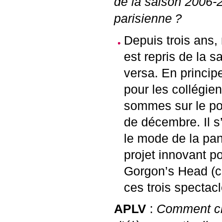
de la saison 2006-
parisienne
?
Depuis trois ans,
est repris de la 
versa. En principe
pour les collégie
sommes sur le poi
de décembre. Il s
le mode de la pa
projet innovant p
Gorgon’s Head (co
ces trois spectacl
APLV
:
Comment ch