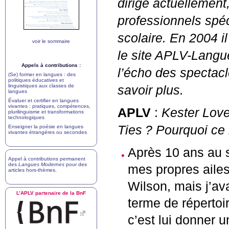
dirige actuellement
professionnels spéc
scolaire. En 2004 il
voir le sommaire
le site
APLV
-Langue
Appels à contributions :
l’écho des spectac
(Se) former en langues : des
politiques éducatives et
linguistiques aux classes de
savoir plus.
langues
Évaluer et certifier en langues
vivantes : pratiques, compétences,
APLV
:
Kester Love
plurilinguisme et transformations
technologiques
Ties
? Pourquoi ce
Enseigner la poésie en langues
vivantes étrangères ou secondes
Après 10 ans au 
Appel à contributions permanent
des
Langues Modernes
pour des
mes propres ailes
articles hors-thèmes
.
Wilson, mais j’av
L’
APLV
partenaire de la BnF
terme de répertoi
c’est lui donner u