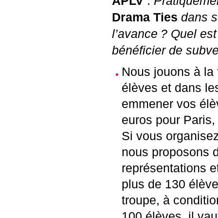
APLV
:
Pratiquemen
Drama Ties
dans s
l’avance
? Quel est
bénéficier de subv
Nous jouons à la f
élèves et dans le
emmener vos élève
euros pour Paris,
Si vous organisez
nous proposons de
représentations e
plus de 130 élèves
troupe, à conditi
100 élèves, il vau