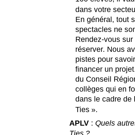
dans votre secteu
En général, tout s
spectacles ne son
Rendez-vous sur 
réserver. Nous a
pistes pour savo
financer un proje
du Conseil Région
collèges qui en f
dans le cadre de 
Ties
».
APLV
:
Quels autre
Ties
?