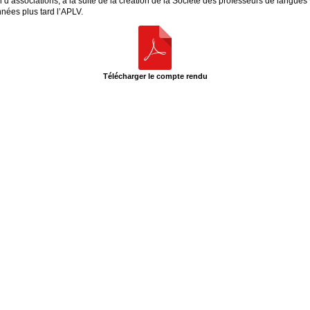
d’associations, à la suite de la création de la Société des professeurs de langues
nées plus tard l’
APLV
.
Télécharger le compte rendu