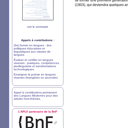
se former une première génération 
(1903), qui deviendra quelques an
voir le sommaire
Appels à contributions :
(Se) former en langues : des
politiques éducatives et
linguistiques aux classes de
langues
Évaluer et certifier en langues
vivantes : pratiques, compétences,
plurilinguisme et transformations
technologiques
Enseigner la poésie en langues
vivantes étrangères ou secondes
Appel à contributions permanent
des
Langues Modernes
pour des
articles hors-thèmes
.
L’
APLV
partenaire de la BnF