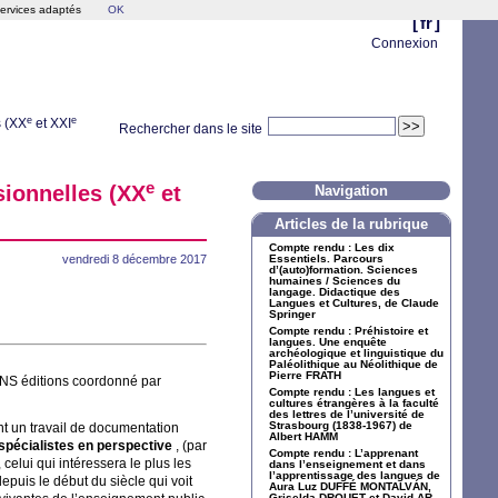
services adaptés
OK
[
fr
]
Connexion
e
e
 (
XX
et
XXI
Rechercher dans le site
e
sionnelles (
XX
et
Navigation
Articles de la rubrique
Compte rendu : Les dix
vendredi 8 décembre 2017
Essentiels. Parcours
d’(auto)formation. Sciences
humaines / Sciences du
langage. Didactique des
Langues et Cultures, de Claude
Springer
Compte rendu : Préhistoire et
langues. Une enquête
archéologique et linguistique du
Paléolithique au Néolithique de
Pierre
FRATH
NS
éditions coordonné par
Compte rendu : Les langues et
cultures étrangères à la faculté
des lettres de l’université de
Strasbourg (1838‐1967) de
nt un travail de documentation
Albert
HAMM
 spécialistes en perspective
, (par
Compte rendu : L’apprenant
celui qui intéressera le plus les
dans l’enseignement et dans
l’apprentissage des langues de
depuis le début du siècle qui voit
Aura Luz
DUFF
É
MONTALV
ÁN,
Griselda
DROUET
et David
AR