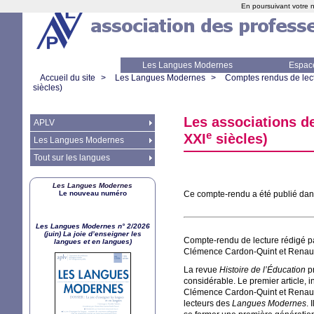
En poursuivant votre n
Les Langues Modernes
Espac
Accueil du site
>
Les Langues Modernes
>
Comptes rendus de lec
siècles)
Les associations de
APLV
e
XXI
siècles)
Les Langues Modernes
Tout sur les langues
Les Langues Modernes
Le nouveau numéro
Ce compte-rendu a été publié dan
Les Langues Modernes n° 2/2026
(juin) La joie d’enseigner les
Compte-rendu de lecture rédigé p
langues et en langues)
Clémence Cardon-Quint et Renaud
La revue
Histoire de l’Éducation
pr
considérable. Le premier article, in
Clémence Cardon-Quint et Renaud d’
lecteurs des
Langues Modernes
. 