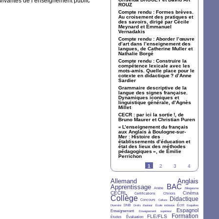
 vivantes de l’enseignement public
ROUZ
Compte rendu : Formes brèves.
Au croisement des pratiques et
des savoirs, dirigé par Cécile
Meynard et Emmanuel
Vernadakis
Compte rendu : Aborder l’œuvre
d’art dans l’enseignement des
langues, de Catherine Muller et
Nathalie Borgé
Compte rendu : Construire la
compétence lexicale avec les
mots-amis. Quelle place pour le
cotexte en didactique
? d’Anne
Sardier
Grammaire descriptive de la
langue des signes française.
Dynamiques iconiques et
linguistique générale, d’Agnès
Millet
CECR
: par ici la sortie
!, de
Bruno Maurer et Christian Puren
«
L’enseignement du français
aux Anglais à Boulogne-sur-
Mer : Histoire des
établissements d’éducation et
état des lieux des méthodes
pédagogiques
», de Émilie
Perrichon
1
2
3
4
Allemand
Anglais
26/36
28/36
BAC
Apprentissage
27/36
4/36
33/36
2/36
Arabe
Bilinguisme
CECRL
15/36
7/36
6/36
12/36
Cinéma
Certifications
Chinois
Collège
36/36
5/36
2/36
24/36
Didactique
Concours
Culture
2/36
6/36
2/36
2/36
7/36
3/36
DNB
Écrit
Diversité
Droits d’auteur
École inclusive
Enquêtes
10/36
2/36
21/36
Espagnol
Enseignement
Enseignement supérieur
Formation
6/36
10/36
16/36
25/36
FLE/FLS
Évaluation
Études