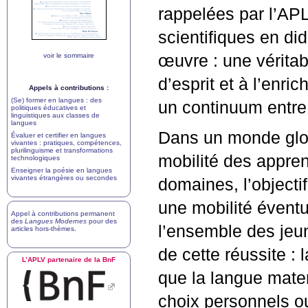
rappelées par l’
AP
scientifiques en di
voir le sommaire
œuvre : une véritabl
d’esprit et à l’enri
Appels à contributions :
(Se) former en langues : des
un continuum entre
politiques éducatives et
linguistiques aux classes de
langues
Dans un monde glob
Évaluer et certifier en langues
vivantes : pratiques, compétences,
plurilinguisme et transformations
mobilité des appren
technologiques
Enseigner la poésie en langues
vivantes étrangères ou secondes
domaines, l’objectif
une mobilité éventu
Appel à contributions permanent
des
Langues Modernes
pour des
l’ensemble des jeun
articles hors-thèmes
.
de cette réussite :
L’
APLV
partenaire de la BnF
que la langue mater
choix personnels o