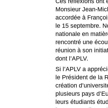
Ces réflexions ont 
Monsieur Jean-Miche
accordée à Françoi
le 15 septembre. No
nationale en matiè
rencontré une écout
réunion à son initi
dont l’
APLV
.
Si l’
APLV
a appréc
le Président de la
création d’universi
plusieurs pays d’E
leurs étudiants étu