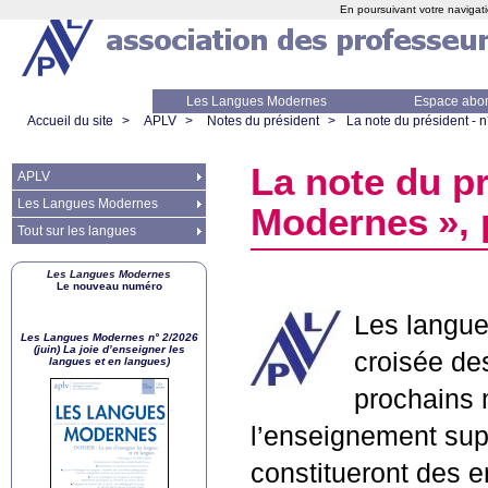
En poursuivant votre navigati
Les Langues Modernes
Espace abo
Accueil du site
>
APLV
>
Notes du président
>
La note du président - 
La note du pr
APLV
Les Langues Modernes
Modernes
»,
Tout sur les langues
Les Langues Modernes
Le nouveau numéro
Les langues
Les Langues Modernes n° 2/2026
(juin) La joie d’enseigner les
croisée des
langues et en langues)
prochains 
l’enseignement supé
constitueront des 