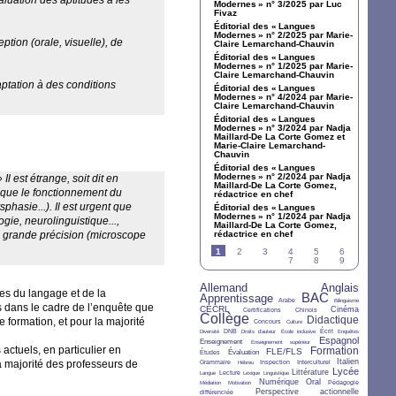
aluation des aptitudes à les
Modernes
» n° 3/2025 par Luc
Fivaz
Éditorial des «
Langues
Modernes
» n° 2/2025 par Marie-
ption (orale, visuelle), de
Claire Lemarchand-Chauvin
Éditorial des «
Langues
Modernes
» n° 1/2025 par Marie-
Claire Lemarchand-Chauvin
aptation à des conditions
Éditorial des «
Langues
Modernes
» n° 4/2024 par Marie-
Claire Lemarchand-Chauvin
Éditorial des «
Langues
Modernes
» n° 3/2024 par Nadja
Maillard-De La Corte Gomez et
Marie-Claire Lemarchand-
Chauvin
Éditorial des «
Langues
Modernes
» n° 2/2024 par Nadja
» Il est étrange, soit dit en
Maillard-De La Corte Gomez,
 que le fonctionnement du
rédactrice en chef
hasie...). Il est urgent que
Éditorial des «
Langues
Modernes
» n° 1/2024 par Nadja
ie, neurolinguistique...,
Maillard-De La Corte Gomez,
e grande précision (microscope
rédactrice en chef
1
2
3
4
5
6
7
8
9
Allemand
Anglais
26/36
28/36
es du langage et de la
BAC
Apprentissage
27/36
4/36
33/36
2/36
Arabe
Bilinguisme
s dans le cadre de l’enquête que
CECRL
15/36
7/36
6/36
12/36
Cinéma
Certifications
Chinois
Collège
36/36
5/36
2/36
24/36
Didactique
 formation, et pour la majorité
Concours
Culture
2/36
6/36
2/36
2/36
7/36
3/36
DNB
Écrit
Diversité
Droits d’auteur
École inclusive
Enquêtes
10/36
2/36
21/36
Espagnol
Enseignement
Enseignement supérieur
actuels, en particulier en
Formation
6/36
10/36
16/36
25/36
FLE/FLS
Évaluation
Études
6/36
2/36
4/36
6/36
11/36
Italien
a majorité des professeurs de
Grammaire
Inspection
Interculturel
Hébreu
2/36
7/36
3/36
2/36
12/36
18/36
Lycée
Littérature
Lecture
Langue
Lexique
Linguistique
2/36
2/36
12/36
11/36
Numérique
Oral
Pédagogie
Médiation
Motivation
5/36
14/36
Perspective actionnelle
différenciée