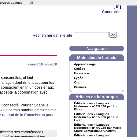
services adaptés
OK
[
fr
]
Connexion
Rechercher dans le site
Navigation
Mots-clés de l’article
samedi 16 juin 2018
Apprentissage
Collège
Formation
ensorielles, et tout
Lycée
 façon dont ils font acquérir les
Oral
consacrent enfin un dossier aux
Primaire
accepté la coordination avec
Articles de la rubrique
Éditorial des «
Langues
it consacré. Pourtant, dans le
Modernes
» n° 2/2026 par Luc
Fivaz
 «
un certain nombre de textes mis
Éditorial des «
Langues
le
rapport de la Commission pour
Modernes
» n° 1/2026 par Luc
Fivaz
Éditorial des «
Langues
Modernes
» n° 4/2025 par Marie-
Claire Lemarchand-Chauvin
rification des compétences
Éditorial des «
Langues