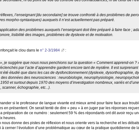
 secondaire, ni du point de vue du contrôle des connaissances, ni de celui de l’év
 réflexes, l’enseignant [du secondaire] se trouve confronté à des problèmes de perce
ures morpho-syntaxiques) auxquels il n’est actuellement pas préparé.
plication des problèmes auxquels l’enseignant doit être préparé à faire face
; ad
sonore, lisibilité des images, problèmes de dyslexie et de motivation.
nfonçait le clou dans le
n° 2-3/1984
:
», je suggère que nous nous penchions sur la question «
Comment apprend-on
?
clenchés par l’acte d’apprendre gardent encore tant de mystère. Il est surprenant
t été étudié que dans les cas de dysfonctionnement (dyslexie, dysorthographie, dysp
des données des neurosciences : neurobiologie, neurophysiologie, neuropsycholog
1950 et surtout depuis 1970 des moyens d’investigation nombreux, variés et d’un
 scanner, échographie, etc...).
nder si le professeur de langue vivante est mieux armé pour faire face aux troubl
 en présentent. On serait tenté de dire «
peu
» à en juger par les réponses reçue
la préparation de ce numéro : seulement 59
% des répondants ont dit avoir reçu une
ix heures.
 nous donne des pistes de réflexion et nous oriente vers la recherche et les débats 
i à cerner l’évolution d’une problématique au cœur de la pratique quotidienne de l