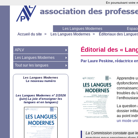
En poursuivant votre n
Les Langues Modernes
Espac
Accueil du site
>
Les Langues Modernes
>
Éditoriaux des Langue
Éditorial des «
Lan
APLV
Les Langues Modernes
Par Laure Peskine, rédactrice en
Tout sur les langues
Les Langues Modernes
Apprendre un
Le nouveau numéro
dysfonctionn
connaissance
troubles du 
Les Langues Modernes n° 2/2026
l’enthousiasm
(juin) La joie d’enseigner les
langues et en langues)
La question 
dossier intit
au point ind
un mode uni
La Commission constate que l