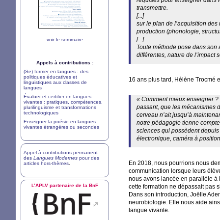
requises pour enseigner dans le
transmettre.
[...]
sur le plan de l’acquisition des
production (phonologie, struct
[...]
voir le sommaire
Toute méthode pose dans son ap
différentes, nature de l’impact 
Appels à contributions :
(Se) former en langues : des
politiques éducatives et
16 ans plus tard, Hélène Trocmé e
linguistiques aux classes de
langues
Évaluer et certifier en langues
«
Comment mieux enseigner
?
vivantes : pratiques, compétences,
passant, que les mécanismes dé
plurilinguisme et transformations
technologiques
cerveau n’ait jusqu’à maintenan
Enseigner la poésie en langues
notre pédagogie tienne compte 
vivantes étrangères ou secondes
sciences qui possèdent depuis 
électronique, caméra à position,
Appel à contributions permanent
des
Langues Modernes
pour des
En 2018, nous pourrions nous dema
articles hors-thèmes
.
communication lorsque leurs élèves
nous avons lancée en parallèle à 
L’
APLV
partenaire de la BnF
cette formation ne dépassait pas s
Dans son introduction, Joëlle Aden
neurobiologie. Elle nous aide ains
langue vivante.