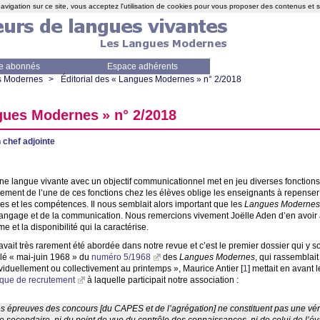
avigation sur ce site, vous acceptez l'utilisation de cookies pour vous proposer des contenus et 
e abonnés
Espace adhérents
s Modernes
>
Éditorial des «
Langues Modernes
» n° 2/2018
gues Modernes
» n° 2/2018
 chef adjointe
e langue vivante avec un objectif communicationnel met en jeu diverses fonctions s
ement de l’une de ces fonctions chez les élèves oblige les enseignants à repenser la
s et les compétences. Il nous semblait alors important que les
Langues Modernes
langage et de la communication. Nous remercions vivement Joëlle Aden d’en avoir 
e et la disponibilité qui la caractérise.
avait très rarement été abordée dans notre revue et c’est le premier dossier qui y so
ulé «
mai-juin 1968
» du
numéro 5/1968
des
Langues Modernes
, qui rassemblait
ividuellement ou collectivement au printemps
», Maurice Antier
[
1
]
mettait en avant 
que de recrutement
à laquelle participait notre association :
es épreuves des concours [du
CAPES
et de l’agrégation] ne constituent pas une vé