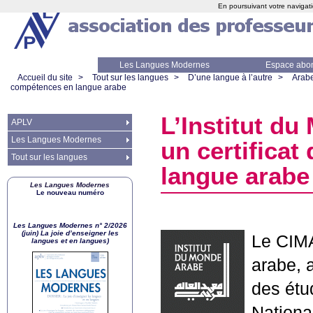
En poursuivant votre navigati
Les Langues Modernes
Espace abo
Accueil du site
>
Tout sur les langues
>
D’une langue à l’autre
>
Arab
compétences en langue arabe
L’Institut d
APLV
Les Langues Modernes
un certificat
Tout sur les langues
langue arabe
Les Langues Modernes
Le nouveau numéro
Les Langues Modernes n° 2/2026
(juin) La joie d’enseigner les
Le
CIM
langues et en langues)
arabe, 
des étu
Nationa