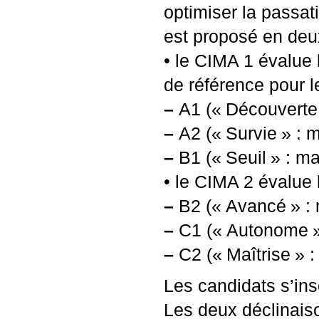
optimiser la passat
est proposé en deu
• le
CIMA
1 évalue 
de référence pour l
–
A1 («
Découverte
–
A2 («
Survie
» : 
–
B1 («
Seuil
» : ma
• le
CIMA
2 évalue 
–
B2 («
Avancé
» :
–
C1 («
Autonome
–
C2 («
Maîtrise
» :
Les candidats s’insc
Les deux déclinais