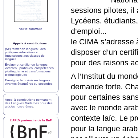
sessions pilotes, il
Lycéens, étudiants
voir le sommaire
d’emploi...
le
CIMA
s’adresse à
Appels à contributions :
(Se) former en langues : des
disposer d’un certi
politiques éducatives et
linguistiques aux classes de
langues
pour des raisons a
Évaluer et certifier en langues
vivantes : pratiques, compétences,
plurilinguisme et transformations
A l’Institut du mon
technologiques
Enseigner la poésie en langues
vivantes étrangères ou secondes
demande forte. Cha
pour certaines sans 
Appel à contributions permanent
des
Langues Modernes
pour des
avec le monde arabe
articles hors-thèmes
.
contexte laïc. Le pro
L’
APLV
partenaire de la BnF
pour la langue ara