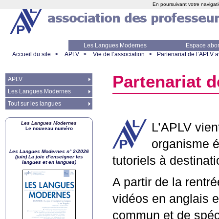
En poursuivant votre navigati
Les Langues Modernes
Espace abo
Accueil du site
>
APLV
>
Vie de l’association
>
Partenariat de l’
APLV
a
Partenariat de
APLV
Les Langues Modernes
Tout sur les langues
Les Langues Modernes
L’
APLV
vien
Le nouveau numéro
organisme é
Les Langues Modernes n° 2/2026
(juin) La joie d’enseigner les
tutoriels à destinat
langues et en langues)
A partir de la rent
vidéos en anglais 
commun et de spéci