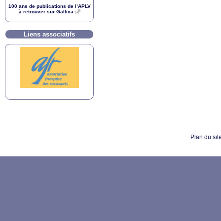
100 ans de publications de l’
APLV
à retrouver sur Gallica
Liens associatifs
Plan du sit