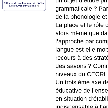
un objet d’étude pri
100 ans de publications de l’
APLV
à retrouver sur Gallica
grammaticale
? Par
de la phonologie et
La place et le rôle 
alors même que da
l’approche par comp
langue est-elle mo
recours à des strat
des savoirs
? Comme
niveaux du
CECRL
Un troisième axe de
éducative de l’ens
en situation d’étab
indispensable à l’a