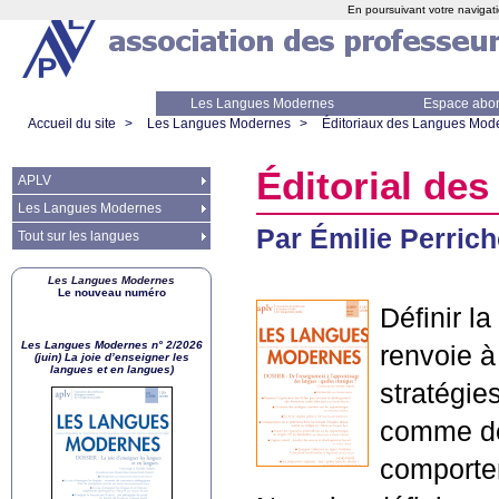
En poursuivant votre navigati
Les Langues Modernes
Espace abo
Accueil du site
>
Les Langues Modernes
>
Éditoriaux des Langues Mod
Éditorial des
APLV
Les Langues Modernes
Par Émilie Perrich
Tout sur les langues
Les Langues Modernes
Le nouveau numéro
Définir l
Les Langues Modernes n° 2/2026
renvoie à
(juin) La joie d’enseigner les
langues et en langues)
stratégi
comme de
comporte