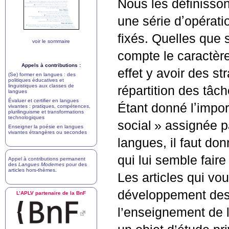
Nous les définiss
une série dʼopérat
fixés. Quelles que 
voir le sommaire
compte le caractèr
Appels à contributions :
effet y avoir des s
(Se) former en langues : des
politiques éducatives et
linguistiques aux classes de
répartition des tâc
langues
Évaluer et certifier en langues
Étant donné lʼimpor
vivantes : pratiques, compétences,
plurilinguisme et transformations
technologiques
social
» assignée p
Enseigner la poésie en langues
vivantes étrangères ou secondes
langues, il faut don
qui lui semble fair
Appel à contributions permanent
des
Langues Modernes
pour des
articles hors-thèmes
.
Les articles qui vo
développement des
L’
APLV
partenaire de la BnF
l’enseignement de 