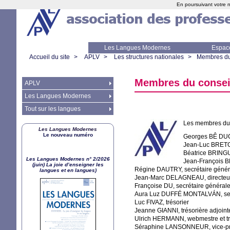
En poursuivant votre n
Les Langues Modernes
Espac
Accueil du site
>
APLV
>
Les structures nationales
>
Membres du 
Membres du conseil
APLV
Les Langues Modernes
Tout sur les langues
Les membres du C
Les Langues Modernes
Le nouveau numéro
Georges BÊ
DU
Jean-Luc
BRET
Béatrice
BRING
Les Langues Modernes n° 2/2026
Jean-François
B
(juin) La joie d’enseigner les
Régine
DAUTRY
, secrétaire géné
langues et en langues)
Jean-Marc
DELAGNEAU
, directe
Françoise
DU
, secrétaire général
Aura Luz
DUFF
É
MONTALV
ÁN, se
Luc
FIVAZ
, trésorier
Jeanne
GIANNI
, trésorière adjoint
Ulrich
HERMANN
, webmestre et tr
Séraphine
LANSONNEUR
, vice-