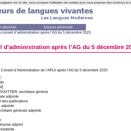
avigation sur ce site, vous acceptez l'utilisation de cookies pour vous proposer des contenus et 
e abonnés
Espace adhérents
conseil d’administration après l’
AG
du 5 décembre 2025
 d’administration après l’
AG
du 5 décembre 2
onseil d’Administration de l’
APLV
après l’
AG
du 5 décembre 2025
C
ON
U
É
ROUTTIER
, secrétaire général
rale adjointe
ur des publications
e adjointe
crétaire générale adjointe
e
ésorier adjoint
présidente