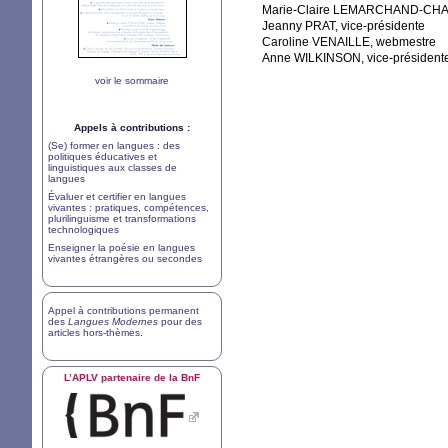
Marie-Claire
LEMARCHAND
-
CHA
Jeanny
PRAT
, vice-présidente
Caroline
VENAILLE
, webmestre
Anne
WILKINSON
, vice-président
voir le sommaire
Appels à contributions :
(Se) former en langues : des
politiques éducatives et
linguistiques aux classes de
langues
Évaluer et certifier en langues
vivantes : pratiques, compétences,
plurilinguisme et transformations
technologiques
Enseigner la poésie en langues
vivantes étrangères ou secondes
Appel à contributions permanent
des
Langues Modernes
pour des
articles hors-thèmes
.
L’
APLV
partenaire de la BnF