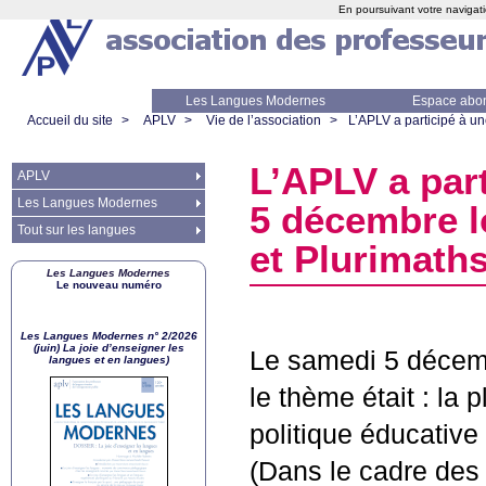
En poursuivant votre navigati
Les Langues Modernes
Espace abo
Accueil du site
>
APLV
>
Vie de l’association
>
L’
APLV
a participé à un
L’
APLV
a part
APLV
Les Langues Modernes
5 décembre lo
Tout sur les langues
et Plurimath
Les Langues Modernes
Le nouveau numéro
Les Langues Modernes n° 2/2026
(juin) La joie d’enseigner les
Le samedi 5 décem
langues et en langues)
le thème était : la
politique éducative 
(Dans le cadre de