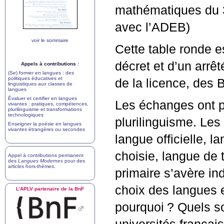
mathématiques du 
avec l’
ADEB
)
voir le sommaire
Cette table ronde e
décret et d’un arrêté
Appels à contributions :
(Se) former en langues : des
politiques éducatives et
de la licence, des
linguistiques aux classes de
langues
Évaluer et certifier en langues
Les échanges ont po
vivantes : pratiques, compétences,
plurilinguisme et transformations
technologiques
plurilinguisme. Les
Enseigner la poésie en langues
vivantes étrangères ou secondes
langue officielle, 
choisie, langue de t
Appel à contributions permanent
des
Langues Modernes
pour des
articles hors-thèmes
.
primaire s’avère in
choix des langues
L’
APLV
partenaire de la BnF
pourquoi
? Quels s