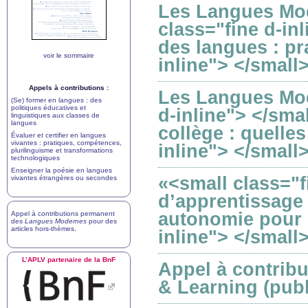
Les Langues Mod
class="fine d-in
des langues : pr
voir le sommaire
inline"> </small
Appels à contributions :
Les Langues Mod
(Se) former en langues : des
politiques éducatives et
d-inline"> </sma
linguistiques aux classes de
langues
collège : quelle
Évaluer et certifier en langues
vivantes : pratiques, compétences,
inline"> </small
plurilinguisme et transformations
technologiques
Enseigner la poésie en langues
«<small class="
vivantes étrangères ou secondes
d’apprentissage 
autonomie pour 
Appel à contributions permanent
des
Langues Modernes
pour des
articles hors-thèmes
.
inline"> </small
L’
APLV
partenaire de la BnF
Appel à contribu
& Learning (publ