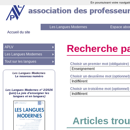
En poursuivant votre navigati
Les Langues Modernes
Espace abo
Accueil du site
Recherche pa
APLV
Les Langues Modernes
Tout sur les langues
Choisir un premier mot (obligatoire)
Les Langues Modernes
Choisir un deuxième mot (optionnel)
Le nouveau numéro
Choisir un troisième mot (optionnel)
Les Langues Modernes n° 2/2026
(juin) La joie d’enseigner les
langues et en langues)
Articles tro