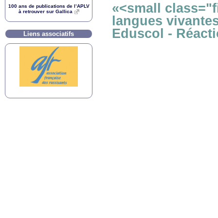
«<small class="f
100 ans de publications de l’
APLV
à retrouver sur Gallica
langues vivantes
Eduscol - Réact
Liens associatifs