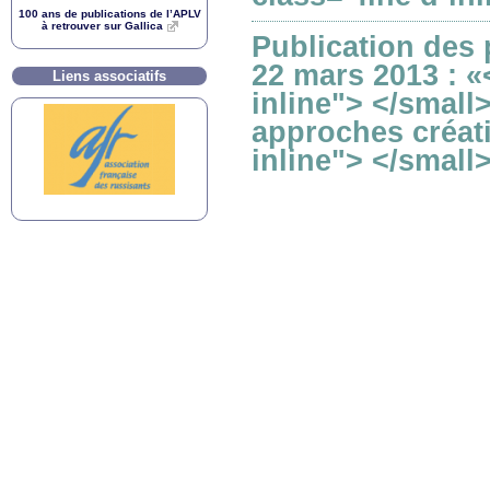
100 ans de publications de l’
APLV
à retrouver sur Gallica
Publication des 
22 mars 2013 : «
Liens associatifs
inline"> </small
approches créati
inline"> </small