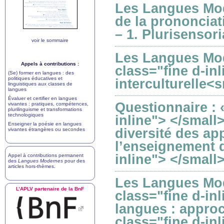
Les Langues Mod
de la prononciat
– 1. Plurisensori
voir le sommaire
Les Langues Mod
Appels à contributions :
class="fine d-in
(Se) former en langues : des
politiques éducatives et
interculturelle<s
linguistiques aux classes de
langues
Évaluer et certifier en langues
Questionnaire : 
vivantes : pratiques, compétences,
plurilinguisme et transformations
technologiques
inline"> </small
Enseigner la poésie en langues
diversité des ap
vivantes étrangères ou secondes
l’enseignement d
inline"> </small
Appel à contributions permanent
des
Langues Modernes
pour des
articles hors-thèmes
.
Les Langues Mod
L’
APLV
partenaire de la BnF
class="fine d-in
langues : approc
class="fine d-in