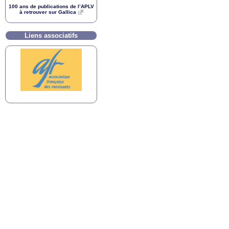
100 ans de publications de l’
APLV
à retrouver sur Gallica
Liens associatifs