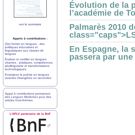
Évolution de la 
l’académie de To
voir le sommaire
Palmarès 2010 d
class="caps">LS
Appels à contributions :
(Se) former en langues : des
En Espagne, la sé
politiques éducatives et
linguistiques aux classes de
langues
passera par une
Évaluer et certifier en langues
vivantes : pratiques, compétences,
plurilinguisme et transformations
technologiques
Enseigner la poésie en langues
vivantes étrangères ou secondes
Appel à contributions permanent
des
Langues Modernes
pour des
articles hors-thèmes
.
L’
APLV
partenaire de la BnF