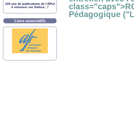
100 ans de publications de l’
APLV
class="caps">RO
à retrouver sur Gallica
Pédagogique ("L’
Liens associatifs