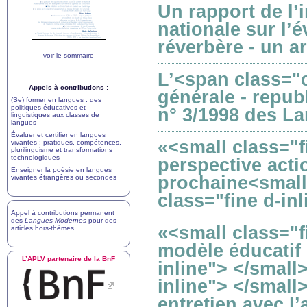
Un rapport de l’
nationale sur l’
réverbère - un a
voir le sommaire
L’<span class="
Appels à contributions :
générale - repub
(Se) former en langues : des
politiques éducatives et
n° 3/1998 des L
linguistiques aux classes de
langues
Évaluer et certifier en langues
«<small class="f
vivantes : pratiques, compétences,
plurilinguisme et transformations
technologiques
perspective actio
Enseigner la poésie en langues
prochaine<small 
vivantes étrangères ou secondes
class="fine d-inl
Appel à contributions permanent
des
Langues Modernes
pour des
«<small class="f
articles hors-thèmes
.
modèle éducatif 
L’
APLV
partenaire de la BnF
inline"> </small
inline"> </small
entretien avec l