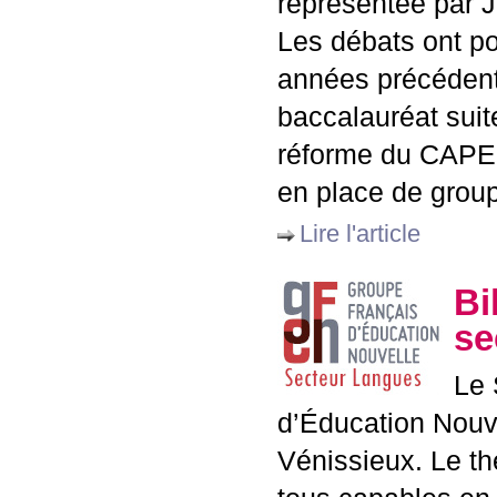
représentée par J
Les débats ont po
années précédente
baccalauréat suite
réforme du
CAPE
en place de grou
Lire l'article
Bi
se
Le 
d’Éducation Nouve
Vénissieux. Le th