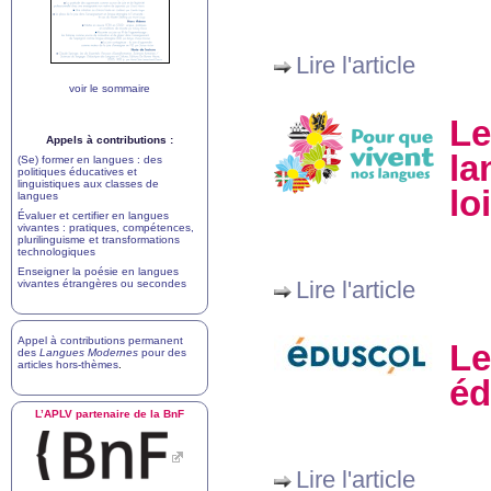
Lire l'article
voir le sommaire
Le
Appels à contributions :
la
(Se) former en langues : des
politiques éducatives et
linguistiques aux classes de
lo
langues
Évaluer et certifier en langues
vivantes : pratiques, compétences,
plurilinguisme et transformations
technologiques
Enseigner la poésie en langues
Lire l'article
vivantes étrangères ou secondes
Appel à contributions permanent
Le
des
Langues Modernes
pour des
articles hors-thèmes
.
éd
L’
APLV
partenaire de la BnF
Lire l'article