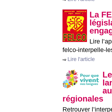
La
F
légis
engag
Lire l’a
felco-interpelle-l
Lire l'article
Le
la
au
régionales
Retrouver l’interpe