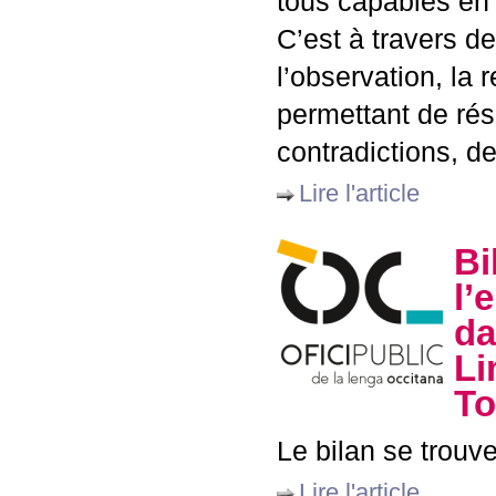
tous capables en l
C’est à travers de
l’observation, la 
permettant de rés
contradictions, d
Lire l'article
Bi
l’
da
Li
To
Le bilan se trou
Lire l'article