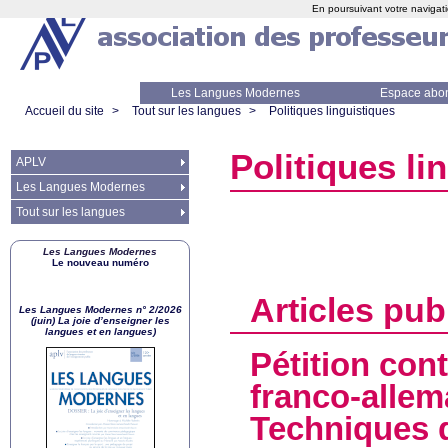
En poursuivant votre navigati
Les Langues Modernes
Espace abo
Accueil du site
>
Tout sur les langues
>
Politiques linguistiques
Politiques li
APLV
Les Langues Modernes
Tout sur les langues
Les Langues Modernes
Le nouveau numéro
Articles pub
Les Langues Modernes n° 2/2026
(juin) La joie d’enseigner les
langues et en langues)
Pétition cont
franco-allem
Techniques d