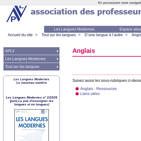
En poursuivant votre navigati
Les Langues Modernes
Espace abo
Accueil du site
>
Tout sur les langues
>
D’une langue à l’autre
>
Angla
Anglais
APLV
Les Langues Modernes
Tout sur les langues
Les Langues Modernes
Suivez aussi les sous-rubriques ci-des
Le nouveau numéro
Anglais - Ressources
Liens utiles
Les Langues Modernes n° 2/2026
(juin) La joie d’enseigner les
langues et en langues)