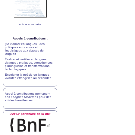
voir le sommaire
Appels à contributions :
(Se) former en langues : des
politiques éducatives et
linguistiques aux classes de
langues
Évaluer et certifier en langues
vivantes : pratiques, compétences,
plurilinguisme et transformations
technologiques
Enseigner la poésie en langues
vivantes étrangères ou secondes
Appel à contributions permanent
des
Langues Modernes
pour des
articles hors-thèmes
.
L’
APLV
partenaire de la BnF