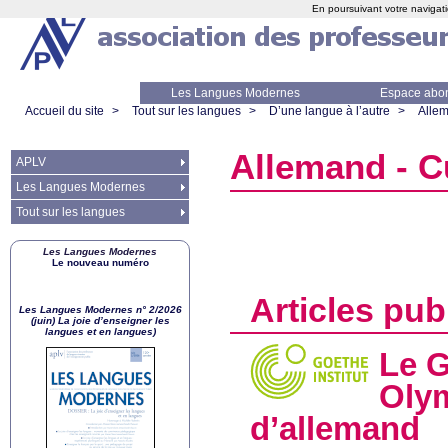
En poursuivant votre navigati
Les Langues Modernes
Espace abo
Accueil du site
>
Tout sur les langues
>
D’une langue à l’autre
>
Alle
Allemand - C
APLV
Les Langues Modernes
Tout sur les langues
Les Langues Modernes
Le nouveau numéro
Articles pub
Les Langues Modernes n° 2/2026
(juin) La joie d’enseigner les
langues et en langues)
Le G
Olym
d’allemand