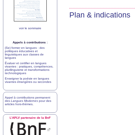
Plan & indications
voir le sommaire
Appels à contributions :
(Se) former en langues : des
politiques éducatives et
linguistiques aux classes de
langues
Évaluer et certifier en langues
vivantes : pratiques, compétences,
plurilinguisme et transformations
technologiques
Enseigner la poésie en langues
vivantes étrangères ou secondes
Appel à contributions permanent
des
Langues Modernes
pour des
articles hors-thèmes
.
L’
APLV
partenaire de la BnF