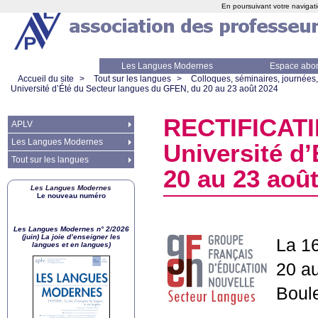
En poursuivant votre navigati
Les Langues Modernes
Espace abo
Accueil du site
>
Tout sur les langues
>
Colloques, séminaires, journées,
Université d’Été du Secteur langues du
GFEN
, du 20 au 23 août 2024
RECTIFICATI
APLV
Les Langues Modernes
Université d
Tout sur les langues
20 au 23 aoû
Les Langues Modernes
Le nouveau numéro
Les Langues Modernes n° 2/2026
(juin) La joie d’enseigner les
La 1
langues et en langues)
20 au
Boule