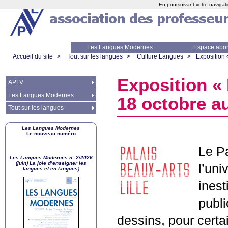
En poursuivant votre navigati
Les Langues Modernes
Espace abo
Accueil du site
>
Tout sur les langues
>
Culture Langues
>
Exposition 
Exposition «
APLV
Les Langues Modernes
18 octobre au
Tout sur les langues
Les Langues Modernes
Le nouveau numéro
Le P
Les Langues Modernes n° 2/2026
(juin) La joie d’enseigner les
l’uni
langues et en langues)
inest
publi
dessins, pour certa