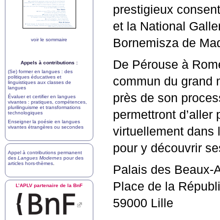
prestigieux consent
et la National Gal
Bornemisza de Mad
voir le sommaire
De Pérouse à Rome, 
Appels à contributions :
(Se) former en langues : des
politiques éducatives et
commun du grand ma
linguistiques aux classes de
langues
près de son proces
Évaluer et certifier en langues
vivantes : pratiques, compétences,
plurilinguisme et transformations
permettront d’aller 
technologiques
Enseigner la poésie en langues
vivantes étrangères ou secondes
virtuellement dans 
pour y découvrir se
Appel à contributions permanent
des
Langues Modernes
pour des
articles hors-thèmes
.
Palais des Beaux-A
Place de la Républ
L’
APLV
partenaire de la BnF
59000 Lille