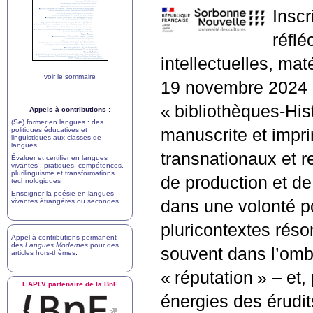
Inscr
réflé
intellectuelles, mat
voir le sommaire
19 novembre 2024 à
«
bibliothèques-Hist
Appels à contributions :
(Se) former en langues : des
politiques éducatives et
manuscrite et impr
linguistiques aux classes de
langues
transnationaux et r
Évaluer et certifier en langues
vivantes : pratiques, compétences,
plurilinguisme et transformations
de production et de 
technologiques
Enseigner la poésie en langues
vivantes étrangères ou secondes
dans une volonté p
pluricontextes réso
Appel à contributions permanent
des
Langues Modernes
pour des
souvent dans l’ombr
articles hors-thèmes
.
«
réputation
» – et,
L’
APLV
partenaire de la BnF
énergies des érudits 