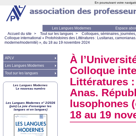
En poursuivant votre navigati
Les Langues Modernes
Espace abo
Accueil du site
>
Tout sur les langues
>
Colloques, séminaires, journées,
Colloque international «
Protohistoires des Littératures : Lusitanas, camoniana
moderne/modernité)
», du 18 au 19 novembre 2024
À l’Universit
APLV
Les Langues Modernes
Colloque inte
Tout sur les langues
Littératures 
Les Langues Modernes
Le nouveau numéro
Anas. Républ
lusophones 
Les Langues Modernes n° 2/2026
(juin) La joie d’enseigner les
langues et en langues)
18 au 19 nov