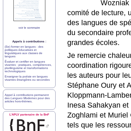
Wozniak o
comité de lecture,
des langues de spéc
voir le sommaire
du secondaire profe
grandes écoles.
Appels à contributions :
(Se) former en langues : des
politiques éducatives et
linguistiques aux classes de
Je remercie chaleu
langues
Évaluer et certifier en langues
coordination rigour
vivantes : pratiques, compétences,
plurilinguisme et transformations
technologiques
les auteurs pour le
Enseigner la poésie en langues
vivantes étrangères ou secondes
Stéphane Oury et A
Kloppmann-Lambert 
Appel à contributions permanent
des
Langues Modernes
pour des
articles hors-thèmes
.
Inesa Sahakyan et 
Zoghlami et Muriel 
L’
APLV
partenaire de la BnF
tels que les ressou