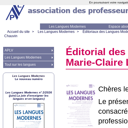
En poursuivant votre navigati
Les Langues Modernes
Espace abo
Accueil du site
>
Les Langues Modernes
>
Éditoriaux des Langues Mod
Chauvin
Éditorial des
APLV
Les Langues Modernes
Marie-Claire
Tout sur les langues
Les Langues Modernes
Le nouveau numéro
Chères le
Les Langues Modernes n° 2/2026
(juin) La joie d’enseigner les
langues et en langues)
Le prése
consacré
professi