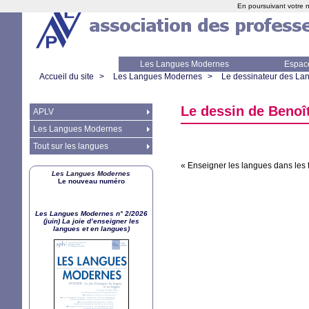
En poursuivant votre n
Les Langues Modernes
Espac
Accueil du site
>
Les Langues Modernes
>
Le dessinateur des L
Le dessin de Benoî
APLV
Les Langues Modernes
Tout sur les langues
«
Enseigner les langues dans les 
Les Langues Modernes
Le nouveau numéro
Les Langues Modernes n° 2/2026
(juin) La joie d’enseigner les
langues et en langues)