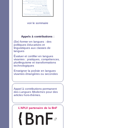
voir le sommaire
Appels à contributions :
(Se) former en langues : des
politiques éducatives et
linguistiques aux classes de
langues
Évaluer et certifier en langues
vivantes : pratiques, compétences,
plurilinguisme et transformations
technologiques
Enseigner la poésie en langues
vivantes étrangères ou secondes
Appel à contributions permanent
des
Langues Modernes
pour des
articles hors-thèmes
.
L’
APLV
partenaire de la BnF