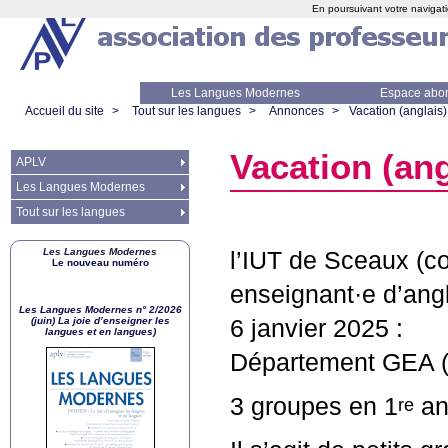
En poursuivant votre navigati
Les Langues Modernes
Espace abo
Accueil du site
>
Tout sur les langues
>
Annonces
>
Vacation (anglais) 
Vacation (angl
APLV
Les Langues Modernes
Tout sur les langues
Les Langues Modernes
l’
IUT
de Sceaux (co
Le nouveau numéro
enseignant
·
e d’ang
Les Langues Modernes n° 2/2026
(juin) La joie d’enseigner les
6 janvier 2025 :
langues et en langues)
Département
GEA
(
3 groupes en 1
an
re