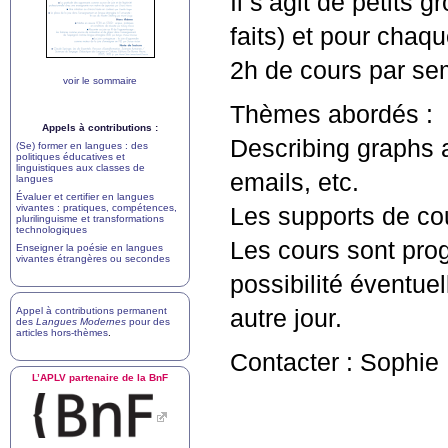
Il s’agit de petits
faits) et pour chaq
2h de cours par se
voir le sommaire
Thèmes abordés :
Appels à contributions :
Describing graphs a
(Se) former en langues : des
politiques éducatives et
linguistiques aux classes de
emails, etc.
langues
Évaluer et certifier en langues
vivantes : pratiques, compétences,
Les supports de cou
plurilinguisme et transformations
technologiques
Les cours sont pro
Enseigner la poésie en langues
vivantes étrangères ou secondes
possibilité éventuel
Appel à contributions permanent
autre jour.
des
Langues Modernes
pour des
articles hors-thèmes
.
Contacter : Sophie
L’
APLV
partenaire de la BnF