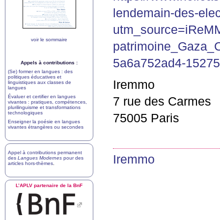
lendemain-des-elect
utm_source=iReM
voir le sommaire
patrimoine_Gaza_
5a6a752ad4-1527
Appels à contributions :
(Se) former en langues : des
politiques éducatives et
Iremmo
linguistiques aux classes de
langues
Évaluer et certifier en langues
7 rue des Carmes
vivantes : pratiques, compétences,
plurilinguisme et transformations
technologiques
75005 Paris
Enseigner la poésie en langues
vivantes étrangères ou secondes
Appel à contributions permanent
Iremmo
des
Langues Modernes
pour des
articles hors-thèmes
.
L’
APLV
partenaire de la BnF