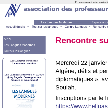
En poursuivant votre navigati
Les Langues Modernes
Espace abo
Accueil du site
>
Tout sur les langues
>
Culture Langues
>
Rencontre su
Rencontre sur
APLV
Les Langues Modernes
Tout sur les langues
Les Langues Modernes
Mercredi 22 janvier
Le nouveau numéro
Algérie, défis et pe
Les Langues Modernes n° 2/2026
(juin) La joie d’enseigner les
diplomatiques
», a
langues et en langues)
Souiah.
Inscriptions par le l
https://www.helloa