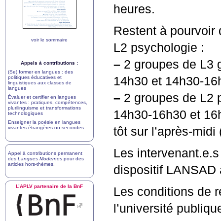
heures.
Restent à pourvoir
voir le sommaire
L2 psychologie :
–
2 groupes de L3 g
Appels à contributions :
(Se) former en langues : des
politiques éducatives et
14h30 et 14h30-16
linguistiques aux classes de
langues
–
2 groupes de L2 p
Évaluer et certifier en langues
vivantes : pratiques, compétences,
plurilinguisme et transformations
14h30-16h30 et 16h
technologiques
Enseigner la poésie en langues
vivantes étrangères ou secondes
tôt sur l’après-midi
Les intervenant.e.s
Appel à contributions permanent
des
Langues Modernes
pour des
articles hors-thèmes
.
dispositif
LANSAD
à
L’
APLV
partenaire de la BnF
Les conditions de r
l’université publiqu