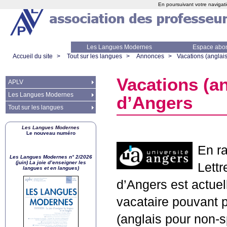
En poursuivant votre navigati
Les Langues Modernes
Espace abo
Accueil du site
>
Tout sur les langues
>
Annonces
>
Vacations (anglai
Vacations (a
APLV
Les Langues Modernes
d’Angers
Tout sur les langues
Les Langues Modernes
Le nouveau numéro
En ra
Les Langues Modernes n° 2/2026
(juin) La joie d’enseigner les
Lett
langues et en langues)
d’Angers est actuel
vacataire pouvant 
(anglais pour non-s