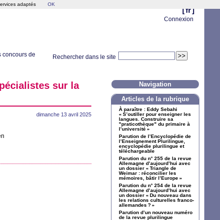
services adaptés
OK
[
fr
]
Connexion
s concours de
Rechercher dans le site
cialistes sur la
Navigation
Articles de la rubrique
À paraître : Eddy Sebahi
dimanche 13 avril 2025
«
S’outiller pour enseigner les
langues. Construire sa
"praticothèque" du primaire à
l’université
»
en
Parution de l’Encyclopédie de
l’Enseignement Plurilingue,
encyclopédie plurilingue et
téléchargeable
Parution du n° 255 de la revue
Allemagne d’aujourd’hui avec
un dossier «
Triangle de
Weimar : réconcilier les
mémoires, bâtir l’Europe
»
Parution du n° 254 de la revue
Allemagne d’aujourd’hui avec
un dossier «
Du nouveau dans
les relations culturelles franco-
allemandes
?
»
Parution d’un nouveau numéro
de la revue plurilingue