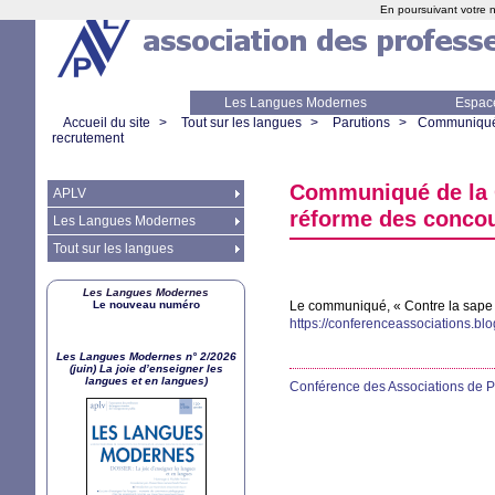
En poursuivant votre n
Les Langues Modernes
Espac
Accueil du site
>
Tout sur les langues
>
Parutions
>
Communiqué d
recrutement
Communiqué de la C
APLV
réforme des concou
Les Langues Modernes
Tout sur les langues
Les Langues Modernes
Le nouveau numéro
Le communiqué, «
Contre la sape
https://conferenceassociations.b
Les Langues Modernes n° 2/2026
(juin) La joie d’enseigner les
langues et en langues)
Conférence des Associations de P