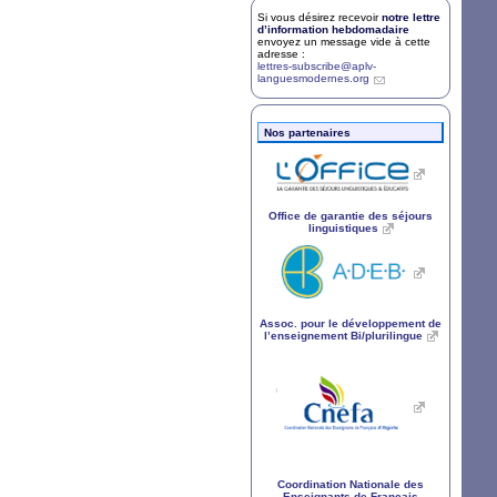
Si vous désirez recevoir
notre lettre
d’information hebdomadaire
envoyez un message vide à cette
adresse :
lettres-subscribe@aplv-
languesmodernes.org
Nos partenaires
Office de garantie des séjours
linguistiques
Assoc. pour le développement de
l’enseignement Bi/plurilingue
Coordination Nationale des
Enseignants de Français