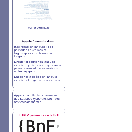
voir le sommaire
Appels à contributions :
(Se) former en langues : des
politiques éducatives et
linguistiques aux classes de
langues
Évaluer et certifier en langues
vivantes : pratiques, compétences,
plurilinguisme et transformations
technologiques
Enseigner la poésie en langues
vivantes étrangères ou secondes
Appel à contributions permanent
des
Langues Modernes
pour des
articles hors-thèmes
.
L’
APLV
partenaire de la BnF