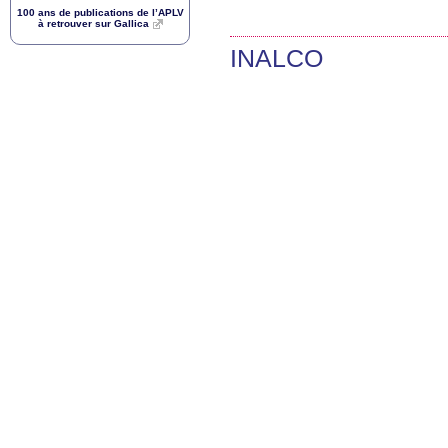
100 ans de publications de l’
APLV
à retrouver sur Gallica
INALCO