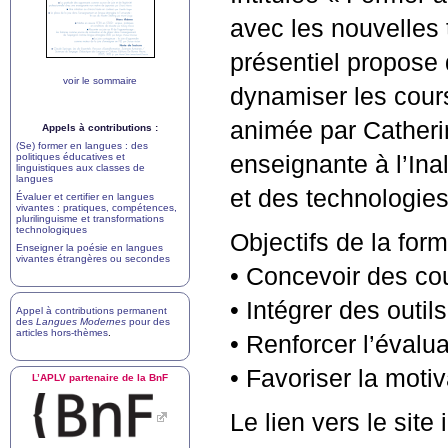
avec les nouvelles
présentiel propose
voir le sommaire
dynamiser les cours
animée par Catheri
Appels à contributions :
(Se) former en langues : des
politiques éducatives et
enseignante à l’Ina
linguistiques aux classes de
langues
et des technologies
Évaluer et certifier en langues
vivantes : pratiques, compétences,
plurilinguisme et transformations
technologiques
Objectifs de la form
Enseigner la poésie en langues
vivantes étrangères ou secondes
• Concevoir des co
• Intégrer des out
Appel à contributions permanent
des
Langues Modernes
pour des
articles hors-thèmes
.
• Renforcer l’évalua
• Favoriser la motiv
L’
APLV
partenaire de la BnF
Le lien vers le site