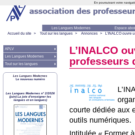
En poursuivant votre navigati
Les Langues Modernes
Espace abo
Accueil du site
>
Tout sur les langues
>
Annonces
>
L’
INALCO
ouvre un
L’
INALCO
ouv
APLV
Les Langues Modernes
professeurs 
Tout sur les langues
Les Langues Modernes
Le nouveau numéro
L’
IN
Les Langues Modernes n° 2/2026
(juin) La joie d’enseigner les
orga
langues et en langues)
courte dédiée aux e
outils numériques.
Intitulée «
Former à